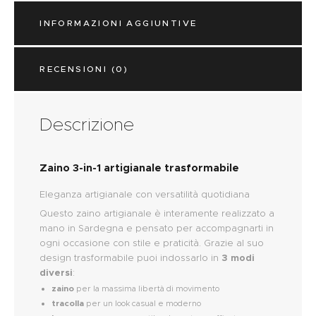
INFORMAZIONI AGGIUNTIVE
RECENSIONI (0)
Descrizione
Zaino 3-in-1 artigianale trasformabile
Eleganza artigianale con versatilità quotidiana
Questo zaino artigianale è interamente realizzato a
mano in Sardegna e pensato per accompagnarti in
ogni occasione con stile e praticità. Grazie al suo
design trasformabile puoi indossarlo in
3 modi
diversi
:
zaino
per la massima libertà di movimento
tracolla
per un look casual e moderno