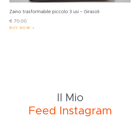
Zaino trasformabile piccolo 3 usi – Girasoli
€
70
.
00
BUY NOW
Il Mio
F
e
e
d
I
n
s
t
a
g
r
a
m