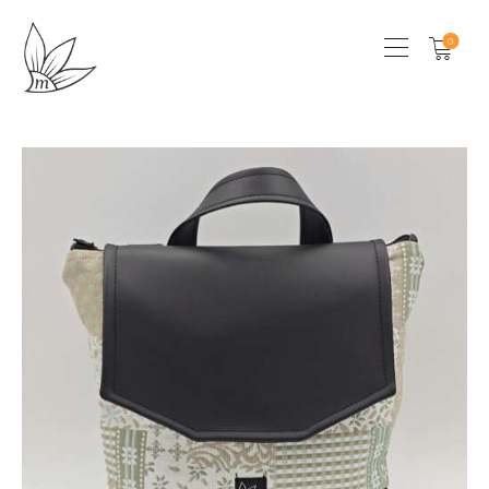
0
HOME
CHI SONO
SHOP
LOCAL STORES
CONTATTI