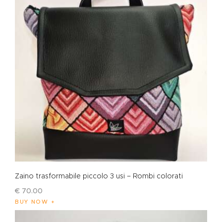
Zaino trasformabile piccolo 3 usi – Rombi colorati
€
70
.
00
BUY NOW