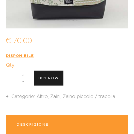
€
70
.
00
DISPONIBILE
Qty.:
BUY NOW
Categorie:
Altro
,
Zaini
,
Zaino piccolo / tracolla
DESCRIZIONE