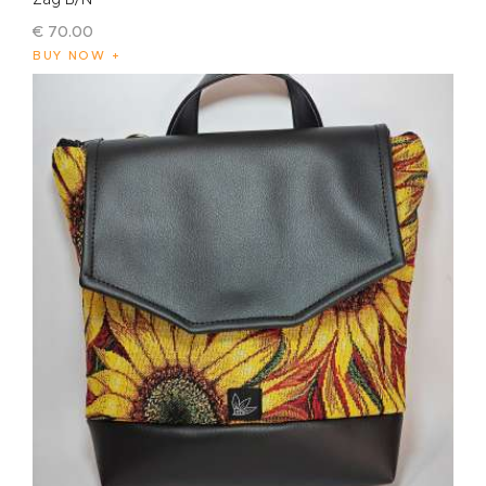
€
70
.
00
BUY NOW