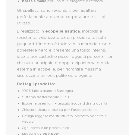
borsa a mano
per uno stile elegante e raffinato
Gli spallacci sono regolabili, per adattarsi
perfettamente a diverse corporature e stili di
utilizzo.
È realizzato in
ecopelle nautica
, morbida e
resistente, valorizzato da un prezioso tessuto
jacquard. L’interno è foderato in morbido raso di
poliestere nero e presenta una tasca interna,
ideale per custodire piccoli oggetti personali. La
chiusura principale è doppia: zip interna e patta
esterna in ecopelle, per garantire massima
sicurezza e un look pulito ed elegante.
Dettagli prodotto:
100% fatto a mano in Sardegna
Sistema trasformabile 3-in-1
Ecopelle premium + tessuto jacquard di alta qualità
Chiusura sicura e pratica per l’uso quotidiano
Design leggero ma strutturato, perfetto per città e
viaggio
Ogni borsa è un pezzo unico
Misura
25 x 26 x 6 cm