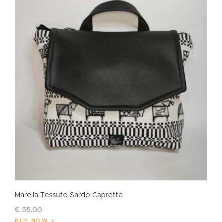
Marella Tessuto Sardo Caprette
€
55
.
00
BUY NOW