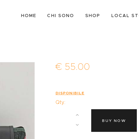
HOME
HOME
CHI SONO
SHOP
LOCAL S
CHI SONO
SHOP
LOCAL STORES
CONTATTI
€
55
.
00
DISPONIBILE
Qty.:
BUY NOW