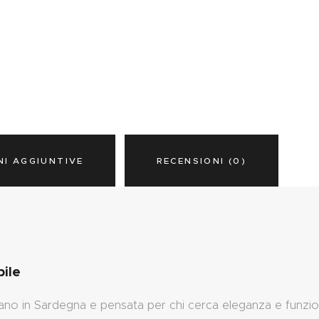
NI AGGIUNTIVE
RECENSIONI (0)
bile
ano in Sardegna e pensata per chi cerca eleganza e funziona