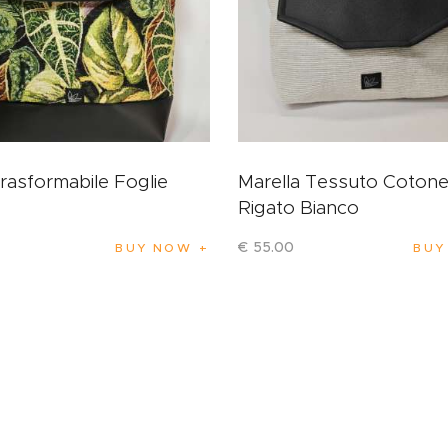
trasformabile Foglie
Marella Tessuto Coton
Rigato Bianco
€
55
.
00
BUY NOW
BUY