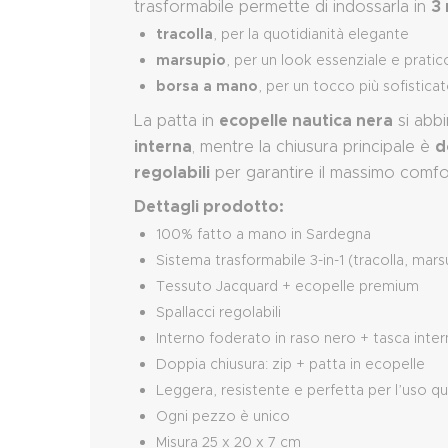
3 
trasformabile permette di indossarla in
tracolla
, per la quotidianità elegante
marsupio
, per un look essenziale e pratic
borsa a mano
, per un tocco più sofistica
ecopelle nautica nera
La patta in
si abb
interna
d
, mentre la chiusura principale è
regolabili
per garantire il massimo comfor
Dettagli prodotto:
100% fatto a mano in Sardegna
Sistema trasformabile 3-in-1 (tracolla, mar
Tessuto Jacquard + ecopelle premium
Spallacci regolabili
Interno foderato in raso nero + tasca inter
Doppia chiusura: zip + patta in ecopelle
Leggera, resistente e perfetta per l’uso q
Ogni pezzo è unico
Misura 25 x 20 x 7 cm