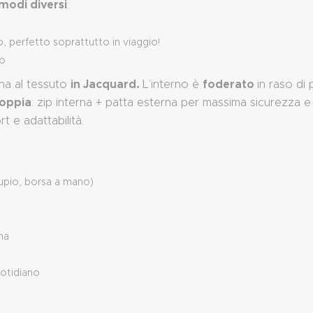
modi diversi
:
o, perfetto soprattutto in viaggio!
to
in Jacquard.
foderato
ina al tessuto
L’interno è
in raso di
oppia
: zip interna + patta esterna per massima sicurezza e p
t e adattabilità.
supio, borsa a mano)
na
uotidiano