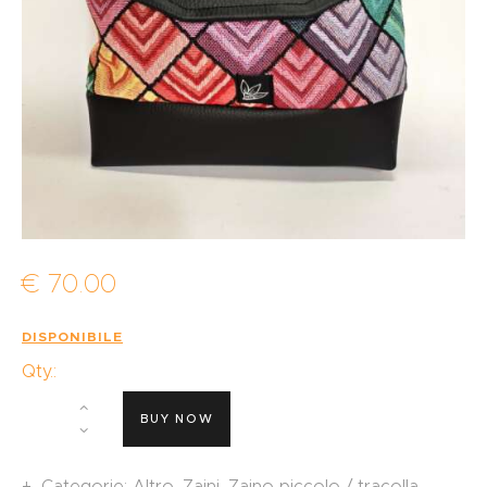
€
70
.
00
DISPONIBILE
Qty.:
BUY NOW
Categorie:
Altro
,
Zaini
,
Zaino piccolo / tracolla