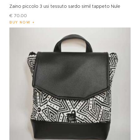
Zaino piccolo 3 usi tessuto sardo simil tappeto Nule
€
70
.
00
BUY NOW