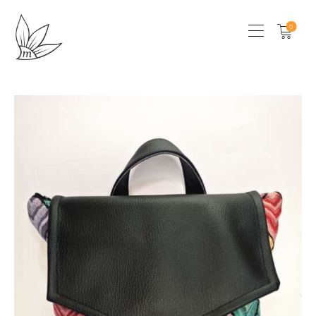
0
HOME
CHI SONO
SHOP
LOCAL STORES
CONTATTI