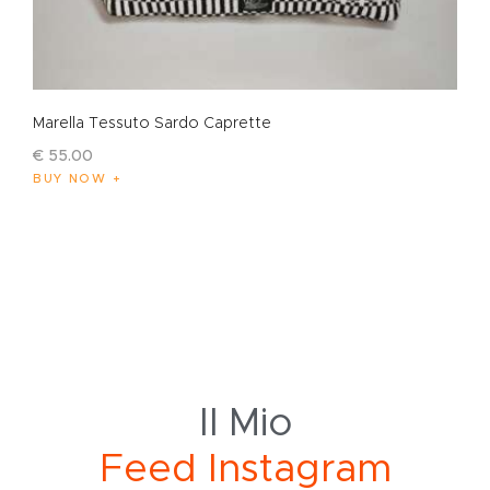
Marella Tessuto Sardo Caprette
€
55
.
00
BUY NOW
Il Mio
F
e
e
d
I
n
s
t
a
g
r
a
m