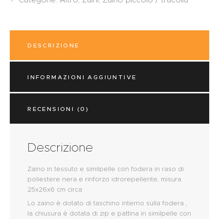
DESCRIZIONE
INFORMAZIONI AGGIUNTIVE
RECENSIONI (0)
Descrizione
Zaino in tessuto e similpelle con fodera in raso di
poliestere nera e rinforzo idrorepellente, misura
25x26x6 cm circa
Lo zaino è dotato di taschino interno sulla fodera ,
la chiusura è dotata di zip e pattina in similpelle con