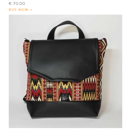
€
70
.
00
BUY NOW