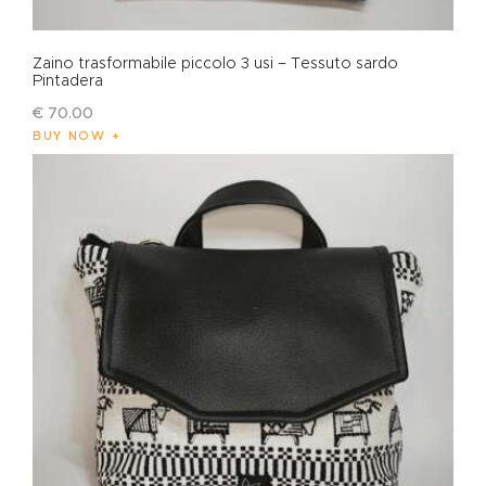
Zaino trasformabile piccolo 3 usi – Tessuto sardo
Pintadera
€
70
.
00
BUY NOW