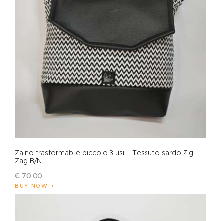
Zaino trasformabile piccolo 3 usi – Tessuto sardo Zig
Zag B/N
€
70
.
00
BUY NOW