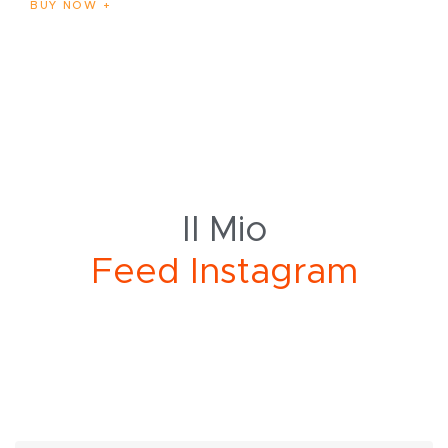
BUY NOW
Il Mio
F
e
d
I
n
s
t
a
g
r
a
m