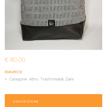
€
80
.
00
ESAURITO
Categorie:
Altro
,
Trasformabili
,
Zaini
DESCRIZIONE