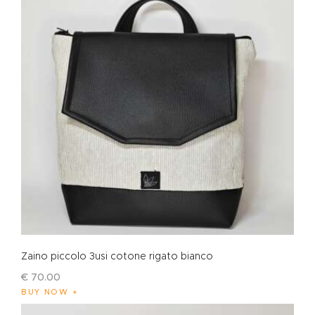
Zaino piccolo 3usi cotone rigato bianco
€
70
.
00
BUY NOW