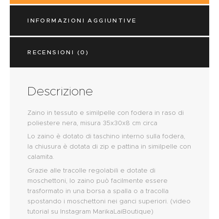
INFORMAZIONI AGGIUNTIVE
RECENSIONI (0)
Descrizione
Zaino in tessuto e similpelle con fodera in raso di
poliestere nera, misura 35x30x8 cm circa
Lo zaino è dotato di taschino interno sulla fodera,
la chiusura è dotata di zip e pattina in similpelle con
calamita.
Grazie alle tracolle regolabili e dotate di
moschettoni, lo zaino può facilmente essere
trasformato in una borsa a spalla o a tracolla
spostando i moschettoni nei ganci superiori. (video
tutorial su Instagram MarikaLaiBoutique)