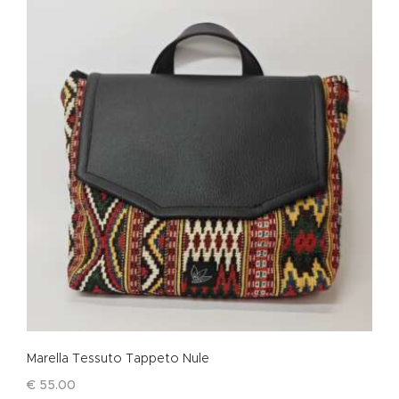
Marella Tessuto Tappeto Nule
€
55
.
00