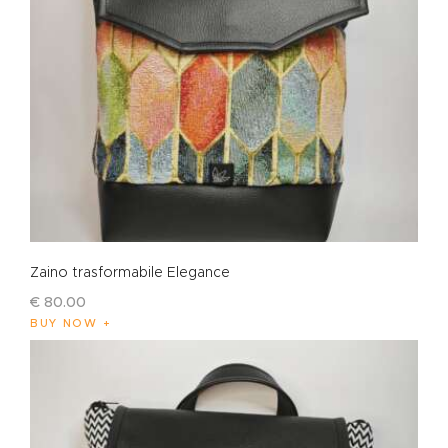
Zaino trasformabile Elegance
€
80
.
00
BUY NOW