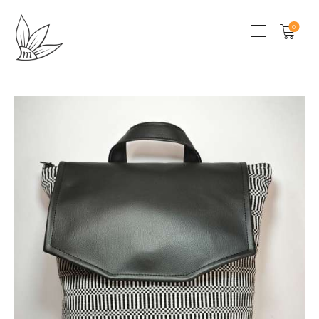
0
HOME
CHI SONO
SHOP
LOCAL STORES
CONTATTI