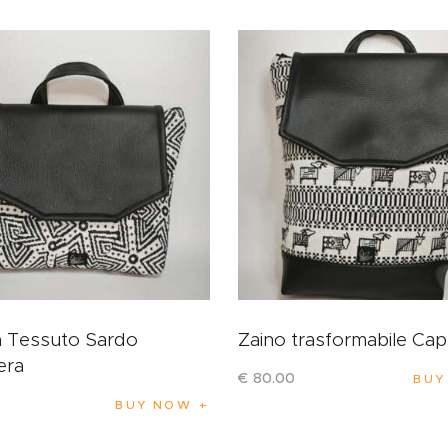
a Tessuto Sardo
Zaino trasformabile Cap
era
€
80
.
00
BUY
BUY NOW