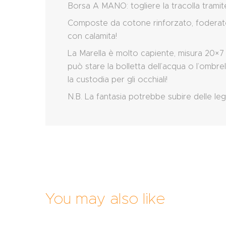
Borsa A MANO: togliere la tracolla tramit
Composte da cotone rinforzato, foderate i
con calamita!
La Marella è molto capiente, misura 20×7 c
può stare la bolletta dell’acqua o l’ombr
la custodia per gli occhiali!
N.B. La fantasia potrebbe subire delle le
You may also like