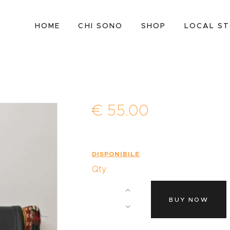
HOME
HOME
CHI SONO
SHOP
LOCAL S
CHI SONO
SHOP
LOCAL STORES
CONTATTI
€
55
.
00
DISPONIBILE
Qty.:
BUY NOW