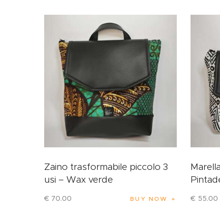
Zaino trasformabile piccolo 3
Marell
usi – Wax verde
Pintad
€
70
.
00
€
55
.
00
BUY NOW