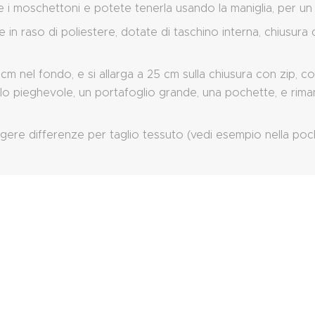
e i moschettoni e potete tenerla usando la maniglia, per un
n raso di poliestere, dotate di taschino interna, chiusura 
m nel fondo, e si allarga a 25 cm sulla chiusura con zip, con
ello pieghevole, un portafoglio grande, una pochette, e rima
ggere differenze per taglio tessuto (vedi esempio nella po