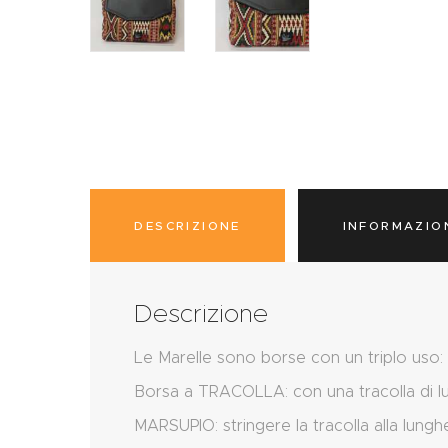
DESCRIZIONE
INFORMAZIO
Descrizione
Le Marelle sono borse con un triplo uso:
Borsa a TRACOLLA: con una tracolla di 
MARSUPIO: stringere la tracolla alla lungh