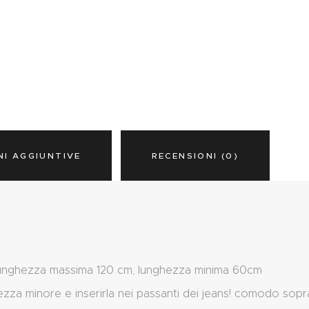
NI AGGIUNTIVE
RECENSIONI (0)
lunghezza massima 120 cm, lunghezza minima 60cm
ezza minore e inserirla nei passanti dei jeans! comodo sopra