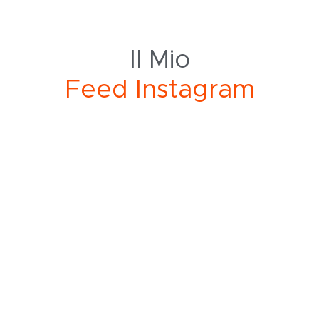
Il Mio
e
d
I
n
s
t
a
g
r
a
m
F
Iscriviti alla Newsletter
Riceverai subito uno sconto del 10%