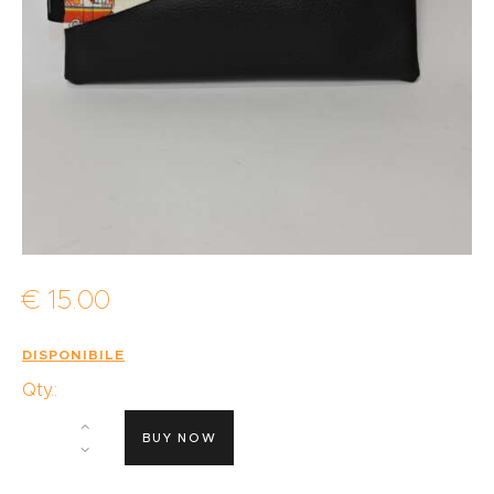
€
15
.
00
DISPONIBILE
Qty.:
BUY NOW