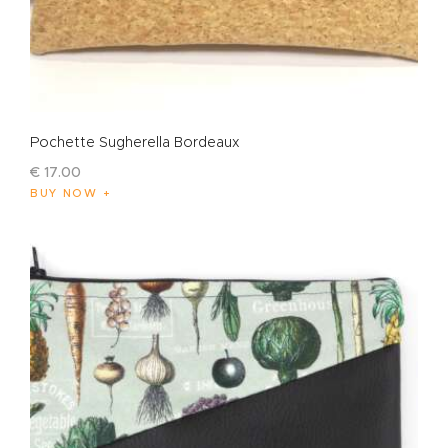
Pochette Sugherella Bordeaux
€
17
.
00
BUY NOW