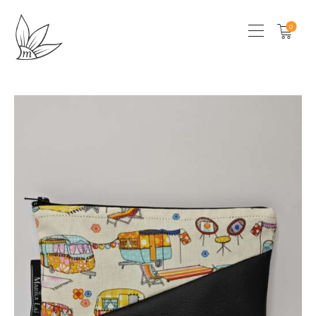
0
HOME
CHI SONO
SHOP
LOCAL STORES
CONTATTI