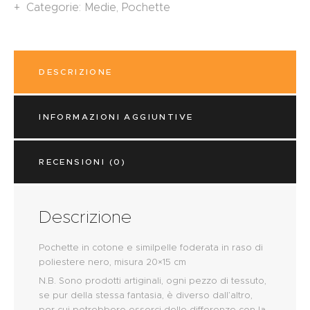
Categorie:
Medie
,
Pochette
DESCRIZIONE
INFORMAZIONI AGGIUNTIVE
RECENSIONI (0)
Descrizione
Pochette in cotone e similpelle foderata in raso di
poliestere nero, misura 20×15 cm
N.B. Sono prodotti artiginali, ogni pezzo di tessuto,
se pur della stessa fantasia, è diverso dall’altro,
per cui potrebbero esserci delle differenze con la