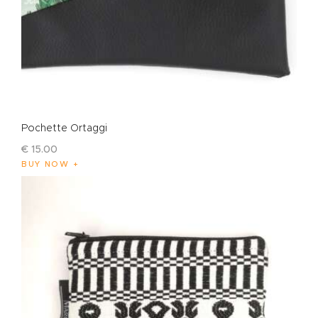
Pochette Ortaggi
€
15
.
00
BUY NOW