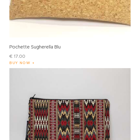
Pochette Sugherella Blu
€
17
.
00
BUY NOW