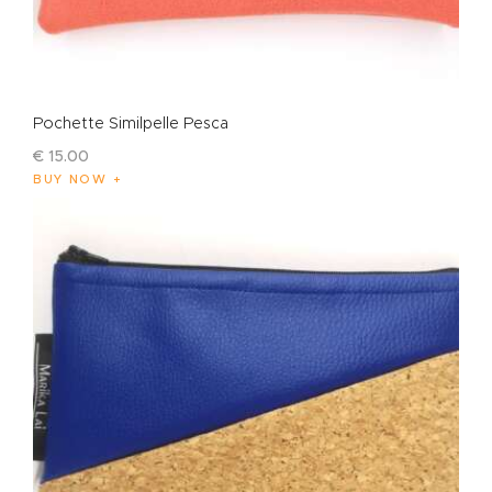
Pochette Similpelle Pesca
€
15
.
00
BUY NOW