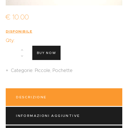
€
10
.
00
DISPONIBILE
Qty.:
BUY NOW
Categorie:
Piccole
,
Pochette
DESCRIZIONE
INFORMAZIONI AGGIUNTIVE