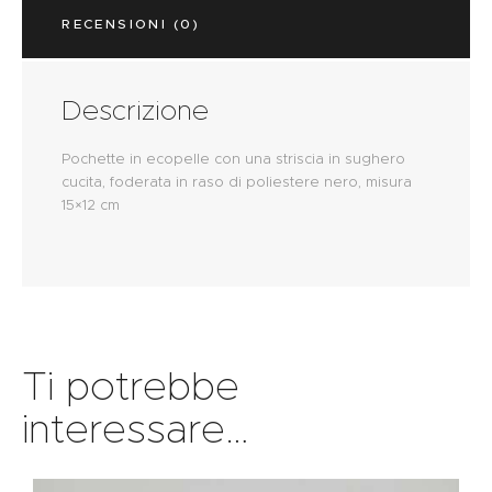
RECENSIONI (0)
Descrizione
Pochette in ecopelle con una striscia in sughero
cucita, foderata in raso di poliestere nero, misura
15×12 cm
Ti potrebbe
interessare…