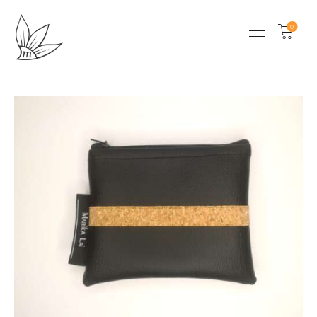
0
HOME
CHI SONO
SHOP
LOCAL STORES
CONTATTI