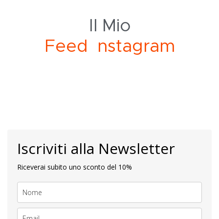
Il Mio
a
m
r
g
a
F
e
e
d
I
n
s
t
Iscriviti alla Newsletter
Riceverai subito uno sconto del 10%