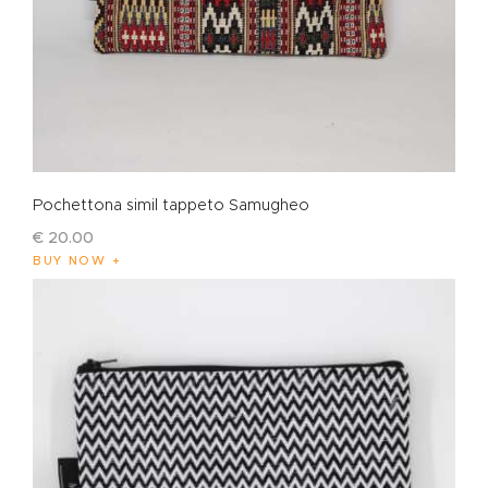
Pochettona simil tappeto Samugheo
€
20
.
00
BUY NOW