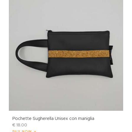
Pochette Sugherella Unisex con maniglia
€
18
.
00
BUY NOW