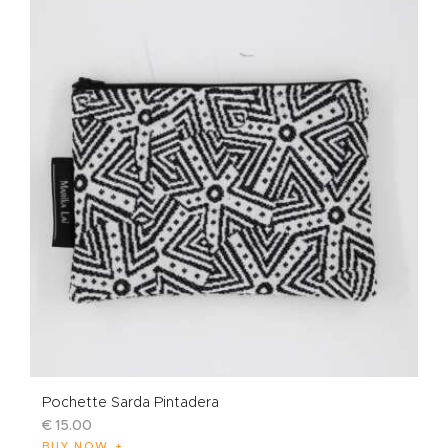
Pochette Sarda Pintadera
€
15
.
00
BUY NOW