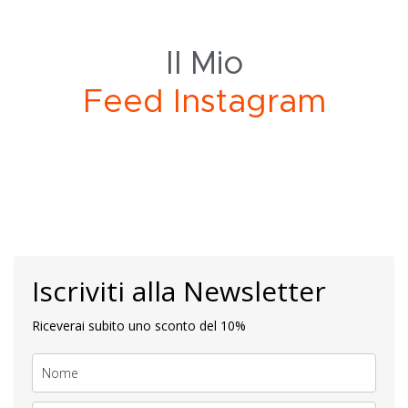
Il Mio
F
d
I
n
s
t
a
g
r
a
m
e
Iscriviti alla Newsletter
Riceverai subito uno sconto del 10%