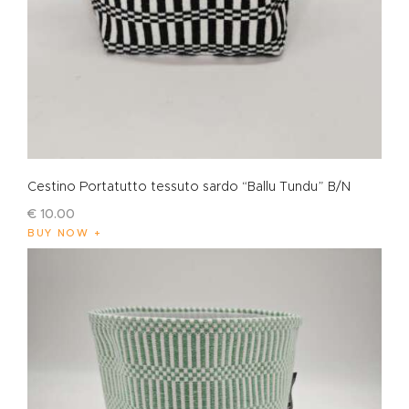
Cestino Portatutto tessuto sardo “Ballu Tundu” B/N
€
10
.
00
BUY NOW