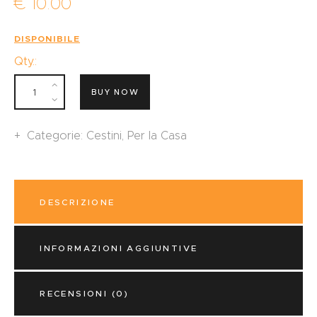
€
10
.
00
DISPONIBILE
Qty.:
BUY NOW
Categorie:
Cestini
,
Per la Casa
DESCRIZIONE
INFORMAZIONI AGGIUNTIVE
RECENSIONI (0)