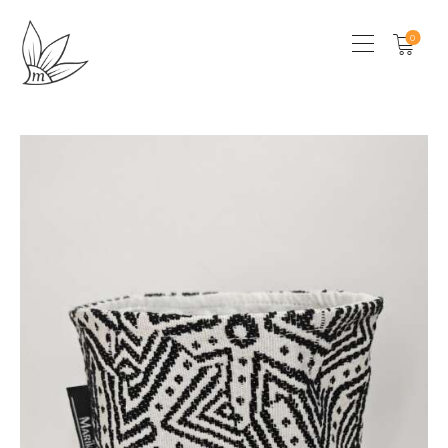
0
HOME
CHI SONO
SHOP
LOCAL STORES
CONTATTI