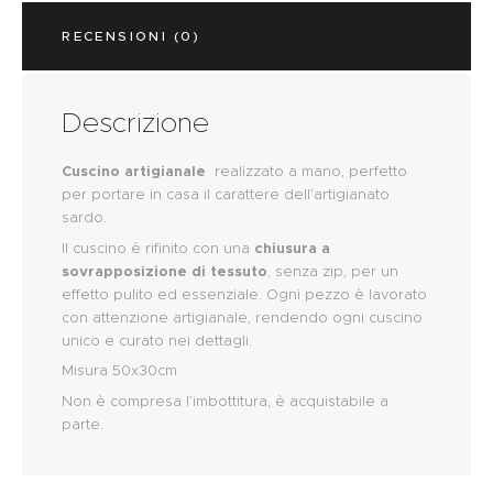
RECENSIONI (0)
Descrizione
Cuscino artigianale
realizzato a mano, perfetto
per portare in casa il carattere dell’artigianato
sardo.
Il cuscino è rifinito con una
chiusura a
sovrapposizione di tessuto
, senza zip, per un
effetto pulito ed essenziale. Ogni pezzo è lavorato
con attenzione artigianale, rendendo ogni cuscino
unico e curato nei dettagli.
Misura 50x30cm
Non è compresa l’imbottitura, è acquistabile a
parte.