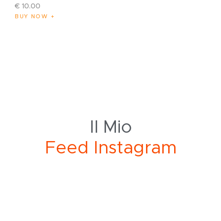
€
10
.
00
BUY NOW
Il Mio
d
I
n
s
t
a
g
r
a
m
F
e
e