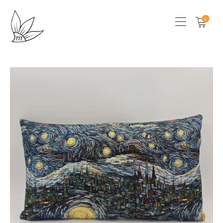
0
HOME
CHI SONO
SHOP
LOCAL STORES
CONTATTI