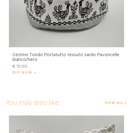
Cestino Tondo Portatutto tessuto sardo Pavoncelle
bianco/nero
€
15
.
00
BUY NOW
You may also like
VIEW ALL