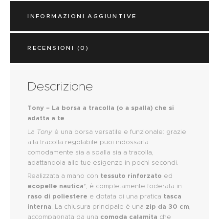
INFORMAZIONI AGGIUNTIVE
RECENSIONI (0)
Descrizione
Tony – La borsa a tracolla (o a spalla) che si
adatta a te
La
Tony
è una borsa versatile e funzionale: grazie
alla tracolla regolabile puoi indossarla
comodamente sia a spalla sia a tracolla,
adattandola alle tue esigenze in pochi secondi.
Realizzata a mano con
tessuto rinforzato
ed
ecopelle nautica
*, è completamente foderata in
raso di poliestere
e dotata di una pratica
tasca
interna
. La chiusura principale è una
zip da 30 cm
,
accompagnata da una
comoda calamita
che