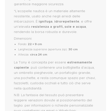
garantisce maggiore sicurezza.
*L’ecopelle nautica è un materiale altamente
resistente, usato anche negli arredi delle
imbarcazioni. È
ignifuga
,
idrorepellente
, e offre
un’elevata
resistenza a graffi, sole e acqua
,
rendendo la borsa robusta e durevole.
Dimensioni:
Fondo:
22 × 9 cm
Larghezza superiore (apertura zip):
30 cm
Altezza:
circa 24 cm
La Tony è concepita per essere
estremamente
capiente
: può contenere una bottiglietta d’acqua,
un ombrello pieghevole, un portafoglio grande,
una pochette, e resta comunque spazio per chiavi,
fazzoletti, custodia occhiali e tutto ciò che serve
nella quotidianità.
N.B. La fantasia del tessuto può presentare
leggere variazioni dovute al posizionamento del
taglio: per informazioni o richieste personalizzate
puoi contattarmi via email o WhatsApp: