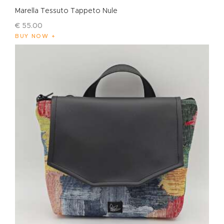
Marella Tessuto Tappeto Nule
€
55
.
00
BUY NOW