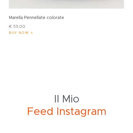
Marella Pennellate colorate
€
55
.
00
BUY NOW
Il Mio
e
d
I
n
s
t
a
g
r
a
m
F