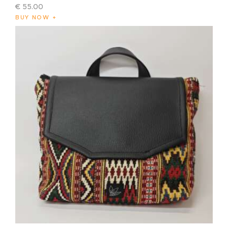
€
55
.
00
BUY NOW