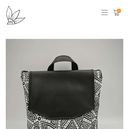
0
HOME
CHI SONO
SHOP
LOCAL STORES
CONTATTI