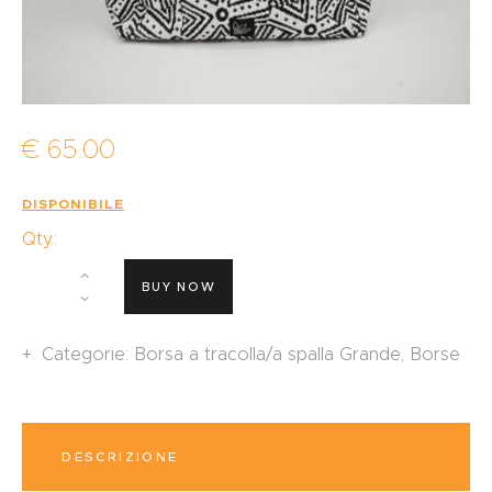
€
65
.
00
DISPONIBILE
Qty.:
BUY NOW
Categorie:
Borsa a tracolla/a spalla Grande
,
Borse
DESCRIZIONE