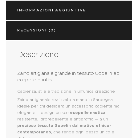
INFORMAZIONI AGGIUNTIVE
RECENSIONI (0)
Descrizione
Zaino artigianale grande in tessuto Gobelin ed
ecopelle nautica
Capienza, stile e tradizione in un’unica creazione
Zaino artigianale realizzato a mano in Sardegna,
ideale per chi desidera un accessorio capiente ma
elegante. Il design unisce
ecopelle nautica
—
resistente, idrorepellente e antigraffio — a un
prezioso tessuto Gobelin dal motivo etnico-
contemporaneo
, che rende ogni pezzo unico e