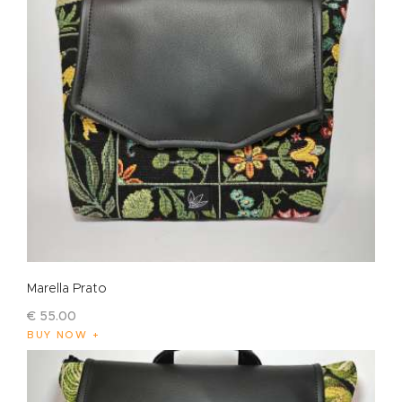
Marella Prato
€
55
.
00
BUY NOW