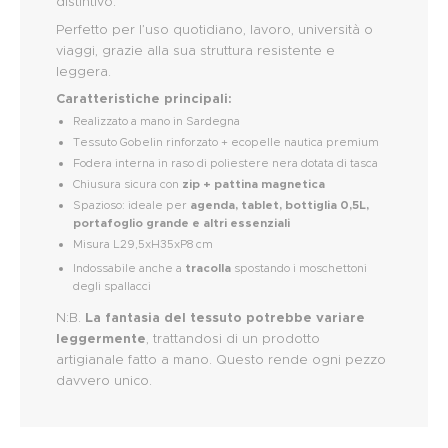
distintivo.
Perfetto per l’uso quotidiano, lavoro, università o
viaggi, grazie alla sua struttura resistente e
leggera.
Caratteristiche principali:
Realizzato a mano in Sardegna
Tessuto Gobelin rinforzato + ecopelle nautica premium
Fodera interna in raso di poliestere nera dotata di tasca
Chiusura sicura con
zip + pattina magnetica
Spazioso: ideale per
agenda, tablet, bottiglia 0,5L,
portafoglio grande e altri essenziali
Misura L29,5xH35xP8 cm
Indossabile anche a
tracolla
spostando i moschettoni
degli spallacci
N:B.
La fantasia del tessuto potrebbe variare
leggermente
, trattandosi di un prodotto
artigianale fatto a mano. Questo rende ogni pezzo
davvero unico.