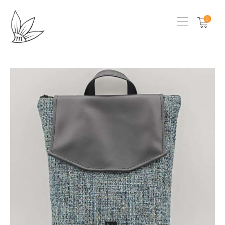
0
HOME
CHI SONO
SHOP
LOCAL STORES
CONTATTI