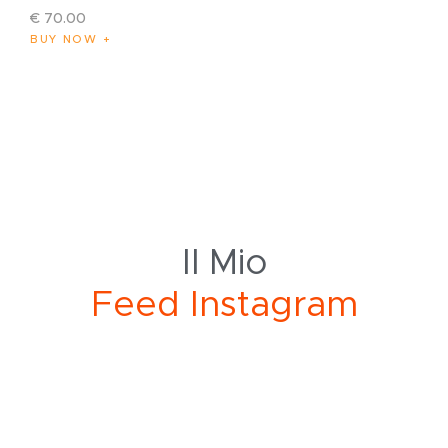
€
70
.
00
BUY NOW
Il Mio
I
n
s
t
a
g
r
a
m
F
e
e