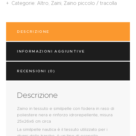
Categorie:
Altro
,
Zaini
,
Zaino piccolo / tracolla
DESCRIZIONE
INFORMAZIONI AGGIUNTIVE
RECENSIONI (0)
Descrizione
Zaino in tessuto e similpelle con fodera in raso di
poliestere nera e rinforzo idrorepellente, misura
25x26x6 cm circa
La similpelle nautica è il tessuto utilizzato per i
divani delle barche, è un tipo di ecopelle