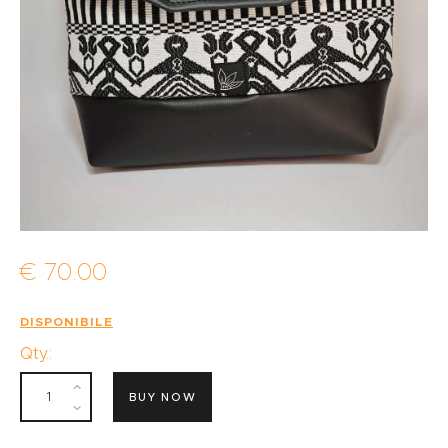
€
70
.
00
DISPONIBILE
Qty.:
BUY NOW