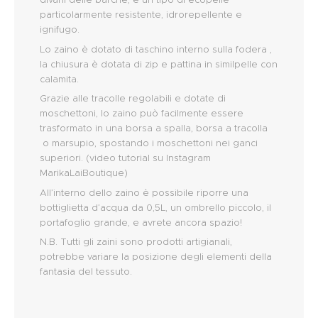
particolarmente resistente, idrorepellente e
ignifugo.
Lo zaino è dotato di taschino interno sulla fodera ,
la chiusura è dotata di zip e pattina in similpelle con
calamita.
Grazie alle tracolle regolabili e dotate di
moschettoni, lo zaino può facilmente essere
trasformato in una borsa a spalla, borsa a tracolla
o marsupio, spostando i moschettoni nei ganci
superiori. (video tutorial su Instagram
MarikaLaiBoutique)
All’interno dello zaino è possibile riporre una
bottiglietta d’acqua da 0,5L, un ombrello piccolo, il
portafoglio grande, e avrete ancora spazio!
N.B. Tutti gli zaini sono prodotti artigianali,
potrebbe variare la posizione degli elementi della
fantasia del tessuto.