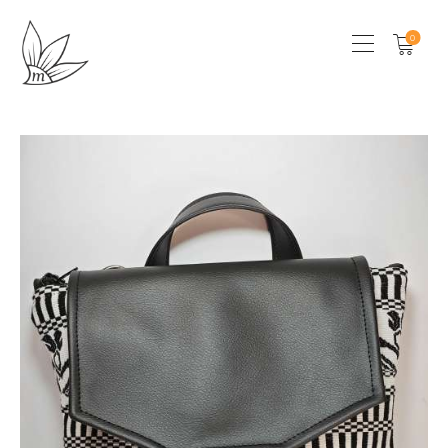
0
HOME
CHI SONO
SHOP
LOCAL STORES
CONTATTI