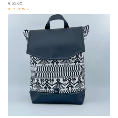
€
55
.
00
BUY NOW