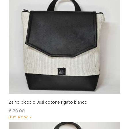
Zaino piccolo 3usi cotone rigato bianco
€
70
.
00
BUY NOW