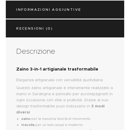
INFORMAZIONI AGGIUNTIVE
RECENSIONI (0)
Descrizione
Zaino 3-in-1 artigianale trasformabile
Eleganza artigianale con versatilità quotidiana
Questo zaino artigianale è interamente realizzato a
mano in Sardegna e pensato per accompagnarti in
ogni occasione con stile e praticità. Grazie al suo
design trasformabile puoi indossarlo in
3 modi
diversi
:
zaino
per la massima libertà di movimento
tracolla
per un look casual e moderno