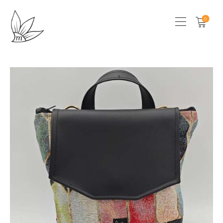
0
HOME
CHI SONO
SHOP
LOCAL STORES
CONTATTI