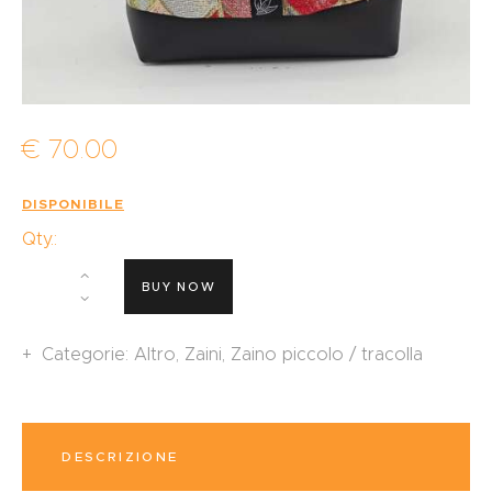
€
70
.
00
DISPONIBILE
Qty.:
BUY NOW
Categorie:
Altro
,
Zaini
,
Zaino piccolo / tracolla
DESCRIZIONE