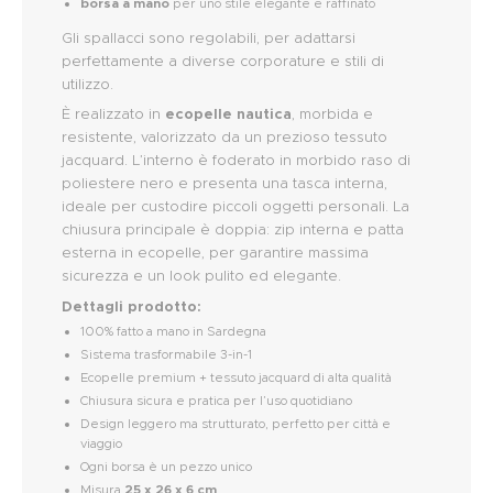
borsa a mano
per uno stile elegante e raffinato
Gli spallacci sono regolabili, per adattarsi
perfettamente a diverse corporature e stili di
utilizzo.
È realizzato in
ecopelle nautica
, morbida e
resistente, valorizzato da un prezioso tessuto
jacquard. L’interno è foderato in morbido raso di
poliestere nero e presenta una tasca interna,
ideale per custodire piccoli oggetti personali. La
chiusura principale è doppia: zip interna e patta
esterna in ecopelle, per garantire massima
sicurezza e un look pulito ed elegante.
Dettagli prodotto:
100% fatto a mano in Sardegna
Sistema trasformabile 3-in-1
Ecopelle premium + tessuto jacquard di alta qualità
Chiusura sicura e pratica per l’uso quotidiano
Design leggero ma strutturato, perfetto per città e
viaggio
Ogni borsa è un pezzo unico
Misura
25 x 26 x 6 cm