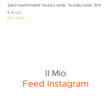
Zaino trasformabile Tessuto sardo “Su ballu tundu” B/N
€
80
.
00
BUY NOW
Il Mio
e
d
I
n
s
t
a
g
r
a
m
F