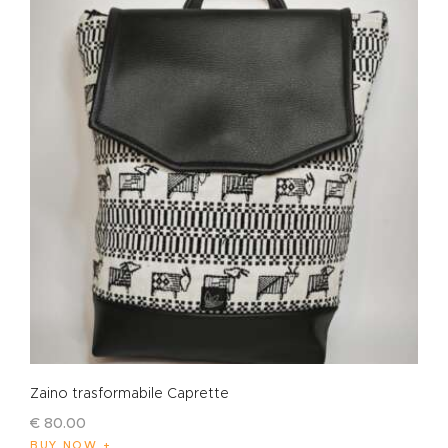
Zaino trasformabile Caprette
€
80
.
00
BUY NOW