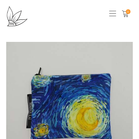
0
HOME
CHI SONO
SHOP
LOCAL STORES
CONTATTI