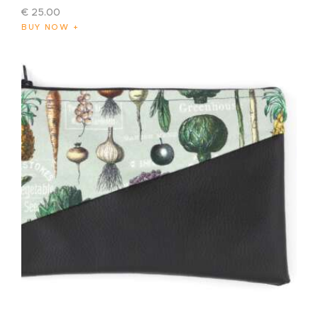
€
25
.
00
BUY NOW