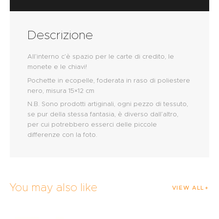
Descrizione
All’interno c’è spazio per le carte di credito, le
monete e le chiavi!
Pochette in ecopelle, foderata in raso di poliestere
nero, misura 15×12 cm
N.B. Sono prodotti artiginali, ogni pezzo di tessuto,
se pur della stessa fantasia, è diverso dall’altro,
per cui potrebbero esserci delle piccole
differenze con la foto.
You may also like
VIEW ALL