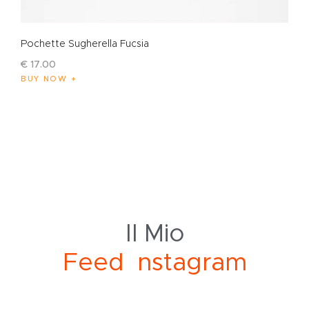
Pochette Sugherella Fucsia
€
17
.
00
BUY NOW
Il Mio
t
n
F
e
e
d
I
s
a
g
r
a
m