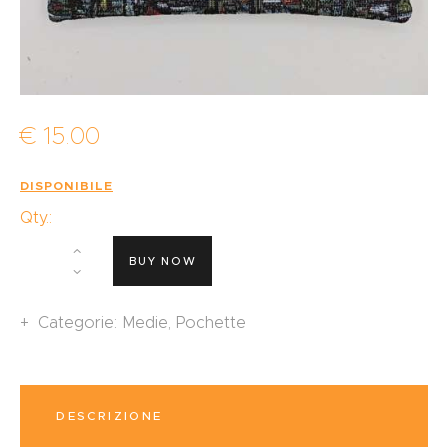
€
15
.
00
DISPONIBILE
Qty.:
BUY NOW
Categorie:
Medie
,
Pochette
DESCRIZIONE