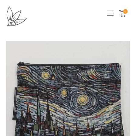
0
HOME
CHI SONO
SHOP
LOCAL STORES
CONTATTI