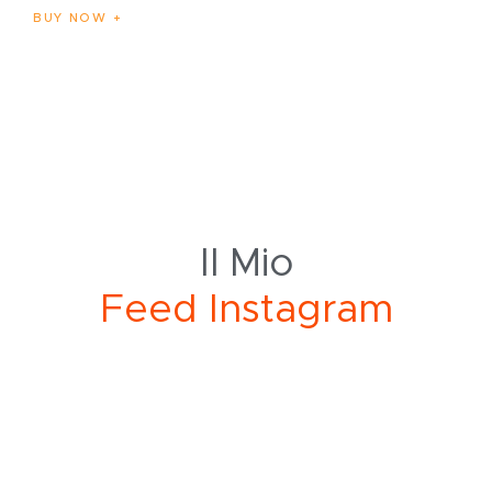
BUY NOW
Il Mio
F
e
e
d
I
n
s
t
a
g
r
a
m