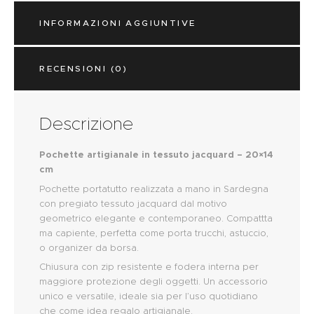
INFORMAZIONI AGGIUNTIVE
RECENSIONI (0)
Descrizione
Pochette artigianale in tessuto jacquard – 20×14
cm
Pochette portatutto realizzata a mano in Sardegna
con pregiato tessuto jacquard dal motivo
geometrico elegante e contemporaneo. Compattta
ma capiente, perfetta come porta trucchi, astuccio,
o organizer da borsa.
Chiusura con zip resistente e fodera interna per
maggiore protezione degli oggetti. Un accessorio
unico e versatile, ideale sia per l’uso quotidiano
che come idea regalo artigianale.