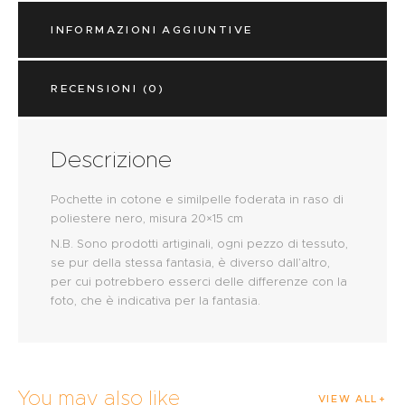
INFORMAZIONI AGGIUNTIVE
RECENSIONI (0)
Descrizione
Pochette in cotone e similpelle foderata in raso di
poliestere nero, misura 20×15 cm
N.B. Sono prodotti artiginali, ogni pezzo di tessuto,
se pur della stessa fantasia, è diverso dall’altro,
per cui potrebbero esserci delle differenze con la
foto, che è indicativa per la fantasia.
You may also like
VIEW ALL