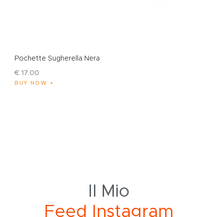
Pochette Sugherella Nera
€
17
.
00
BUY NOW
Il Mio
F
e
e
d
I
n
s
t
a
g
r
a
m