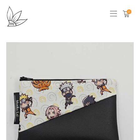
0
HOME
CHI SONO
SHOP
LOCAL STORES
CONTATTI