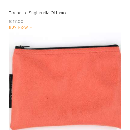
Pochette Sugherella Ottanio
€
17
.
00
BUY NOW