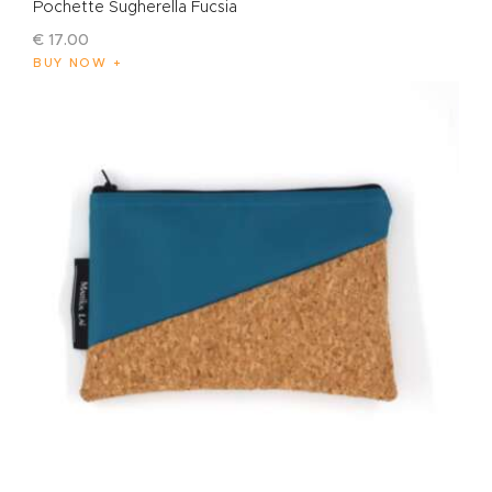
Pochette Sugherella Fucsia
€
17
.
00
BUY NOW