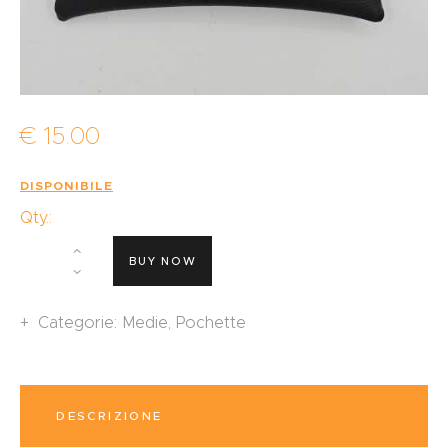
€
15
.
00
DISPONIBILE
Qty.:
BUY NOW
Categorie:
Medie
,
Pochette
DESCRIZIONE