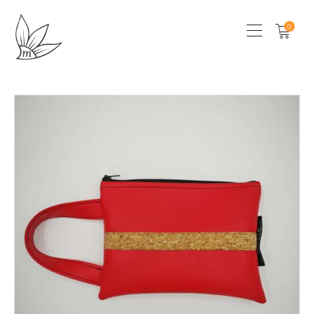
0
HOME
CHI SONO
SHOP
LOCAL STORES
CONTATTI