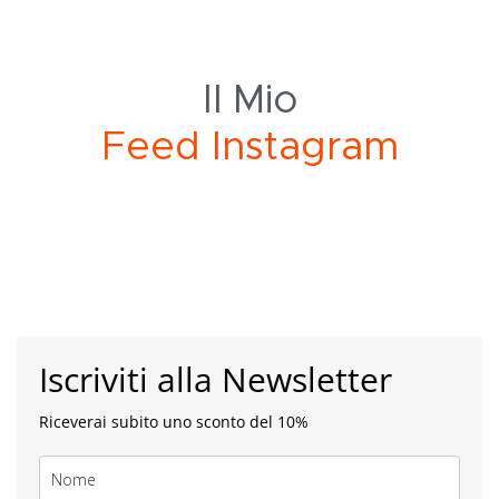
Il Mio
e
d
I
n
s
t
a
g
r
a
m
F
Iscriviti alla Newsletter
Riceverai subito uno sconto del 10%