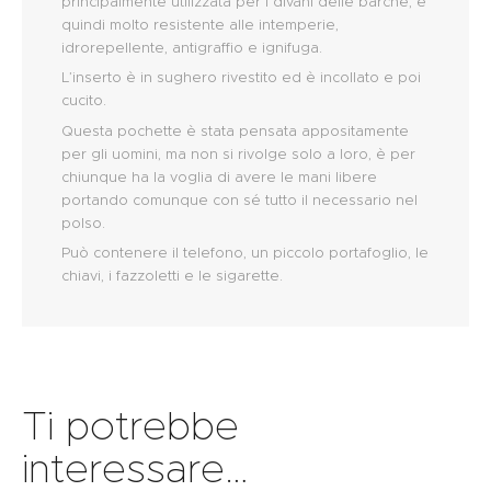
principalmente utilizzata per i divani delle barche, è
quindi molto resistente alle intemperie,
idrorepellente, antigraffio e ignifuga.
L’inserto è in sughero rivestito ed è incollato e poi
cucito.
Questa pochette è stata pensata appositamente
per gli uomini, ma non si rivolge solo a loro, è per
chiunque ha la voglia di avere le mani libere
portando comunque con sé tutto il necessario nel
polso.
Può contenere il telefono, un piccolo portafoglio, le
chiavi, i fazzoletti e le sigarette.
Ti potrebbe
interessare…