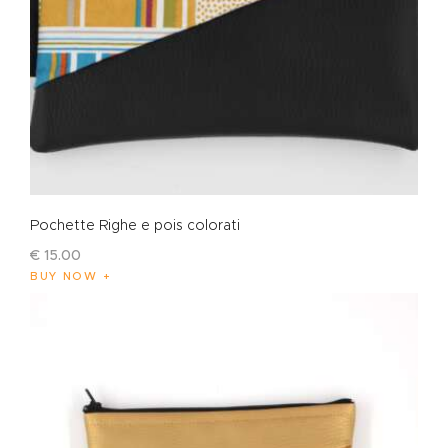
Pochette Righe e pois colorati
€
15
.
00
BUY NOW