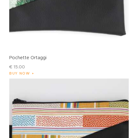
Pochette Ortaggi
€
15
.
00
BUY NOW