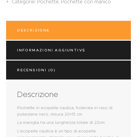
Categorie:
Pochette
,
Pochette con manico
DESCRIZIONE
INFORMAZIONI AGGIUNTIVE
RECENSIONI (0)
Descrizione
Pochette in ecopelle nautica, foderata in raso di
poliestere nero, misura 20×15 cm
La maniglia ha una lunghezza totale di 22cm.
L’ecopelle nautica è un tipo di ecopelle