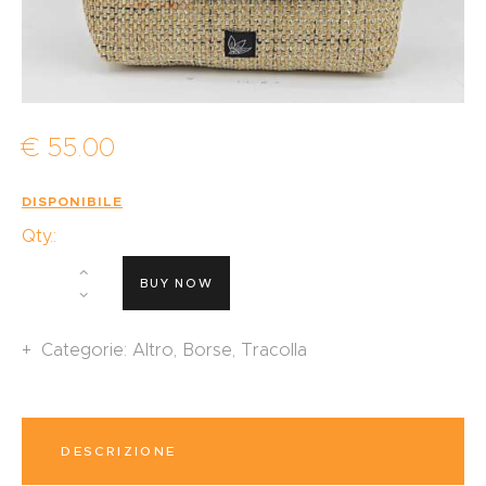
€
55
.
00
DISPONIBILE
Qty.:
BUY NOW
Categorie:
Altro
,
Borse
,
Tracolla
DESCRIZIONE