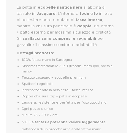
La patta in
ecopelle nautica nera
si abbina al
tessuto
in Jacquard.
L’interno è
foderato
in raso
di poliestere nero e dotato di
tasca interna
,
mentre la chiusura principale è
doppia
: zip interna
+ patta esterna per massima sicurezza e praticità.
Gli
spallacci sono compresi e regolabili
per
garantire il massimo comfort e adattabilità.
Dettagli prodotto:
100% fatto a mano in Sardegna
Sistema trasformabile 3-in-1 (tracolla, marsupio, borsa a
mano)
Tessuto Jacquard + ecopelle premium
Spallacci regolabili
Interno foderato in raso nero + tasca interna
Doppia chiusura: zip + patta in ecopelle
Leggera, resistente e perfetta per l’uso quotidiano
Ogni pezzo è unico
Misura 25 x 20 x 7 cm
N:B.
La fantasia potrebbe variare leggermente
,
trattandosi di un prodotto artigianale fatto a mano.