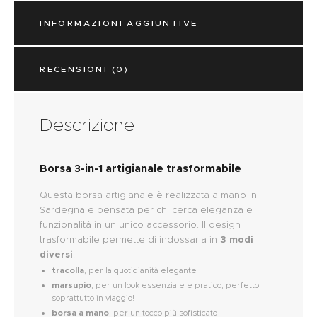
INFORMAZIONI AGGIUNTIVE
RECENSIONI (0)
Descrizione
Borsa 3-in-1 artigianale trasformabile
Questa borsa artigianale è realizzata a mano in
Sardegna e pensata per chi cerca eleganza e
funzionalità in un unico accessorio. Il design
trasformabile permette di indossarla in
3 modi
diversi
:
tracolla
, per la quotidianità elegante
marsupio
, per un look essenziale e pratico, perfetto
soprattutto in viaggio!
borsa a mano
, per un tocco più sofisticato