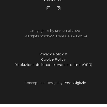
CARRELLO
Copyright © by Marika Lai 2026.
All rights reserved. P:IVA 04057150924
Privacy Policy
&
Cookie Policy
Risoluzione delle controversie online (ODR)
Concept and Design by
RossoDigitale