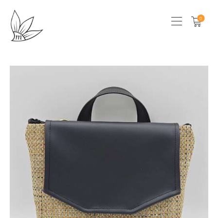
0
HOME
CHI SONO
SHOP
LOCAL STORES
CONTATTI