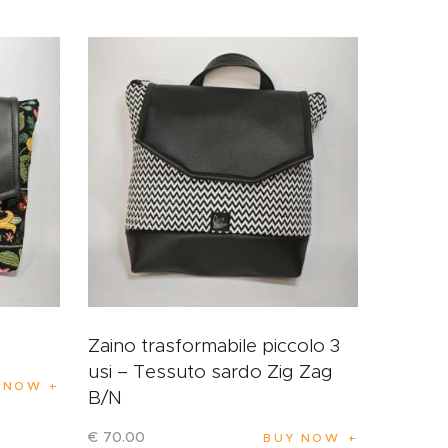
Zaino trasformabile piccolo 3
usi – Tessuto sardo Zig Zag
 NOW
B/N
€
70
.
00
BUY NOW