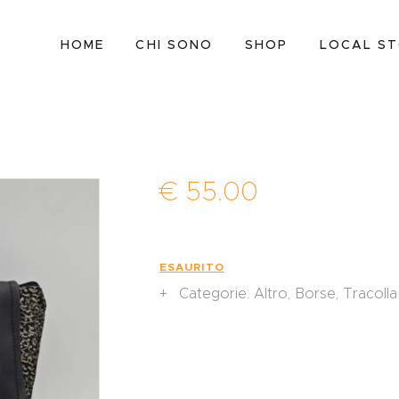
HOME
HOME
CHI SONO
SHOP
LOCAL S
CHI SONO
SHOP
LOCAL STORES
CONTATTI
€
55
.
00
ESAURITO
Categorie:
Altro
,
Borse
,
Tracolla