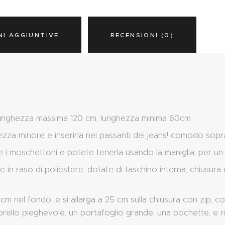
NI AGGIUNTIVE
RECENSIONI (0)
lunghezza massima 120 cm, lunghezza minima 60cm
ezza minore e inserirla nei passanti dei jeans! comodo sopra
e i moschettoni e potete tenerla usando la maniglia, per un
in raso di poliestere, dotate di taschino interna, chiusura
m nel fondo, e si allarga a 25 cm sulla chiusura con zip, con
mbrello pieghevole, un portafoglio grande, una pochette, e r