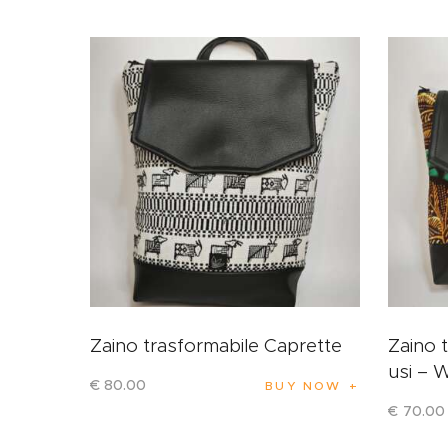
Zaino trasformabile Caprette
Zaino 
usi – 
€
80
.
00
BUY NOW
€
70
.
00