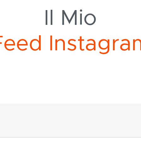
Il Mio
F
e
e
d
I
n
s
t
a
g
r
a