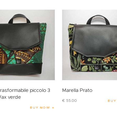
trasformabile piccolo 3
Marella Prato
Wax verde
€
55
.
00
BUY
BUY NOW