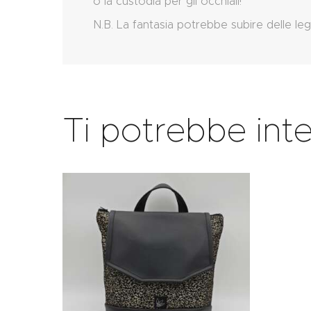
o la custodia per gli occhiali!
N.B. La fantasia potrebbe subire delle leg
Ti potrebbe int