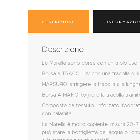
DESCRIZIONE
INFORMAZIO
Descrizione
Le Marelle sono borse con un triplo uso:
Borsa a TRACOLLA: con una tracolla di 
MARSUPIO: stringere la tracolla alla lungh
Borsa A MANO: togliere la tracolla tramit
Composte da tessuto rinforzato, foderate 
con calamita!
La Marella è molto capiente, misura 20×7 c
può stare la bottiglietta dell’acqua o l’o