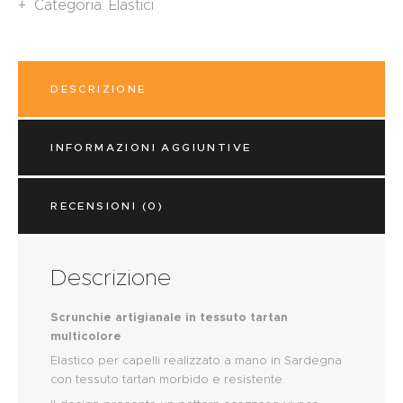
Categoria:
Elastici
DESCRIZIONE
INFORMAZIONI AGGIUNTIVE
RECENSIONI (0)
Descrizione
Scrunchie artigianale in tessuto tartan
multicolore
Elastico per capelli realizzato a mano in Sardegna
con tessuto tartan morbido e resistente.