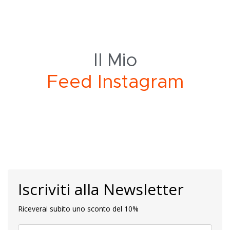
Il Mio
I
n
s
t
a
g
r
a
m
F
e
e
Iscriviti alla Newsletter
Riceverai subito uno sconto del 10%