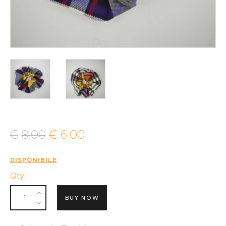
€
8
.
00
€
6
.
00
DISPONIBILE
Qty.:
BUY NOW