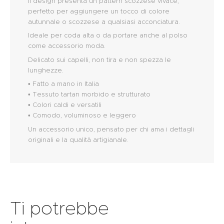
Il design presenta un pattern scozzese vivace,
perfetto per aggiungere un tocco di colore
autunnale o scozzese a qualsiasi acconciatura.
Ideale per coda alta o da portare anche al polso
come accessorio moda.
Delicato sui capelli, non tira e non spezza le
lunghezze.
• Fatto a mano in Italia
• Tessuto tartan morbido e strutturato
• Colori caldi e versatili
• Comodo, voluminoso e leggero
Un accessorio unico, pensato per chi ama i dettagli
originali e la qualità artigianale.
Ti potrebbe