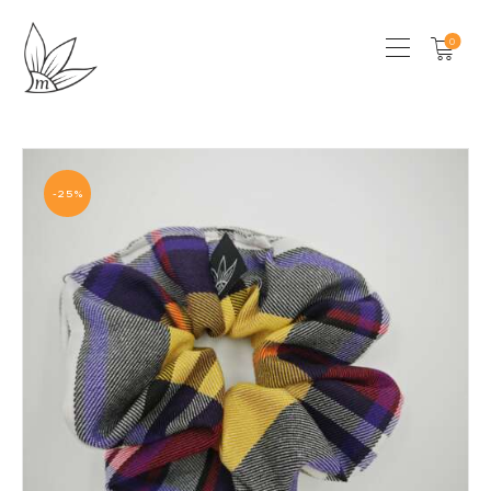
0
HOME
CHI SONO
-25%
SHOP
LOCAL STORES
CONTATTI