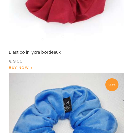
Elastico in lycra bordeaux
€
9
.
00
BUY NOW
-33%