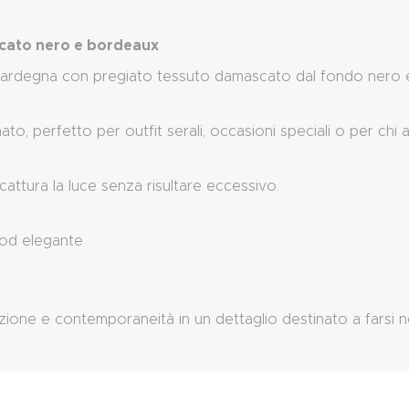
scato nero e bordeaux
 Sardegna con pregiato tessuto damascato dal fondo nero e r
nato, perfetto per outfit serali, occasioni speciali o per ch
cattura la luce senza risultare eccessivo.
ood elegante
zione e contemporaneità in un dettaglio destinato a farsi n