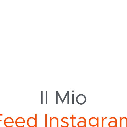
Il Mio
e
d
I
n
s
t
a
g
r
a