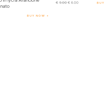
o in lycra Arancione
€
9
.
00
€
6
.
00
BUY
tinato
BUY NOW