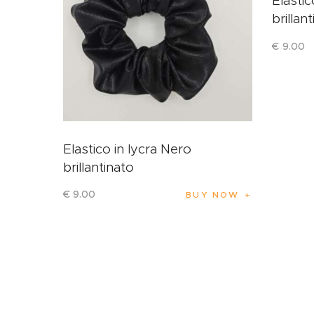
Elastic
brillan
€
9
.
00
Elastico in lycra Nero
brillantinato
€
9
.
00
BUY NOW