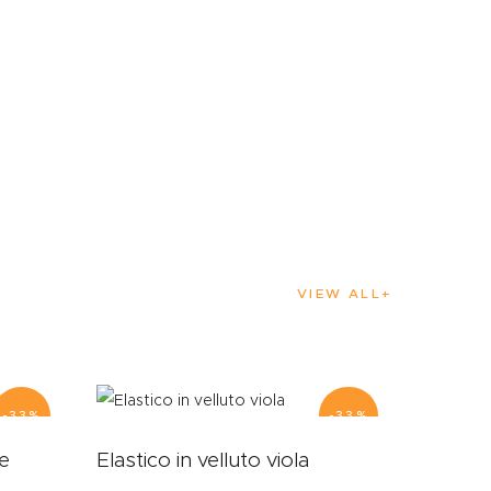
VIEW ALL
-33%
-33%
te
Elastico in velluto viola