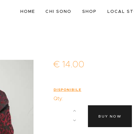
HOME
CHI SONO
SHOP
LOCAL S
HOME
€
14
.
00
CHI SONO
SHOP
DISPONIBILE
LOCAL STORES
Qty.:
CONTATTI
BUY NOW