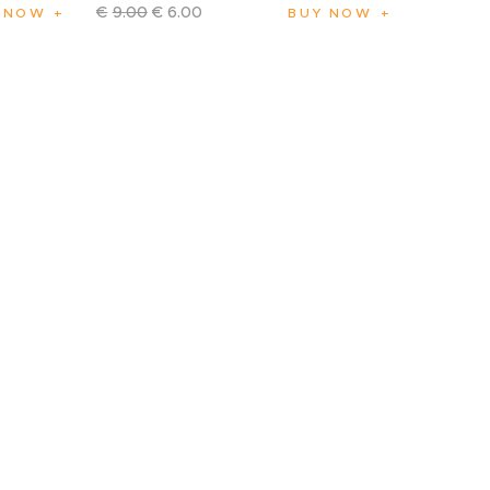
€
9
.
00
€
6
.
00
 NOW
BUY NOW