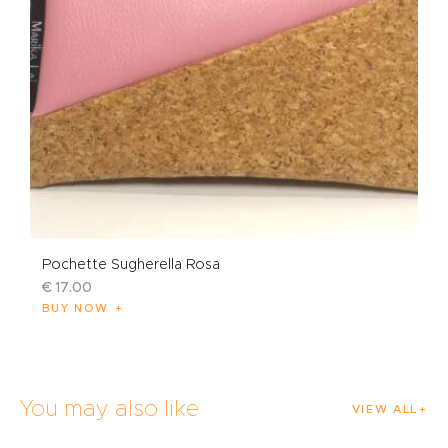
Pochette Sugherella Rosa
€
17
.
00
BUY NOW
You may also like
VIEW ALL