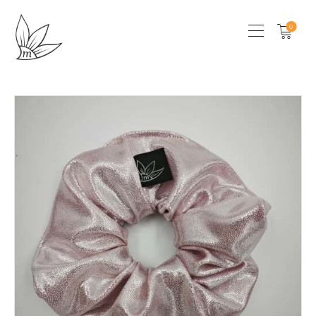
0
HOME
CHI SONO
SHOP
LOCAL STORES
CONTATTI