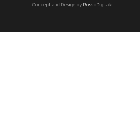
Concept and Design by
RossoDigitale