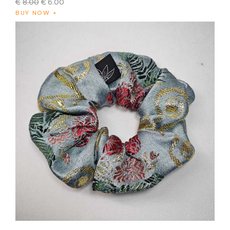
€
8
.
00
€
6
.
00
BUY NOW