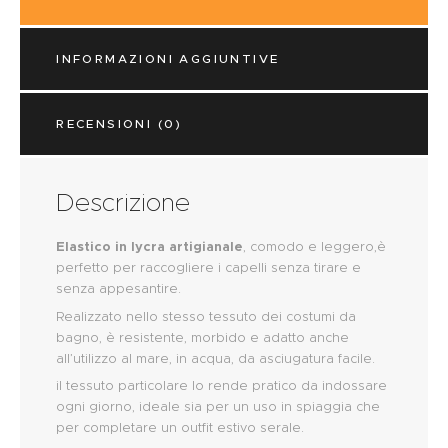
INFORMAZIONI AGGIUNTIVE
RECENSIONI (0)
Descrizione
Elastico in lycra artigianale
, comodo e leggero,è
perfetto per raccogliere i capelli senza tirare e
senza appesantire.
Realizzato nello stesso tessuto dei costumi da
bagno, è resistente, morbido e adatto anche
all’utilizzo al mare, in acqua, da asciugatura facile.
il tessuto particolare lo rende pratico da indossare
ogni giorno, ideale sia per un uso in spiaggia che
per completare un outfit estivo serale.