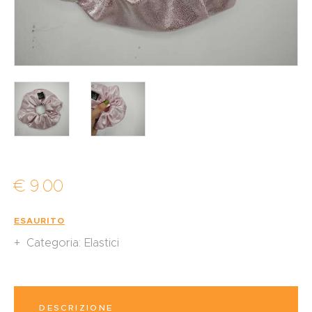
€
9
.
00
ESAURITO
Categoria:
Elastici
DESCRIZIONE