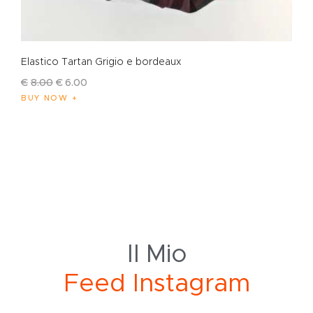
Elastico Tartan Grigio e bordeaux
€
8
.
00
€
6
.
00
BUY NOW
Il Mio
F
e
e
d
I
n
s
t
a
g
r
a
m