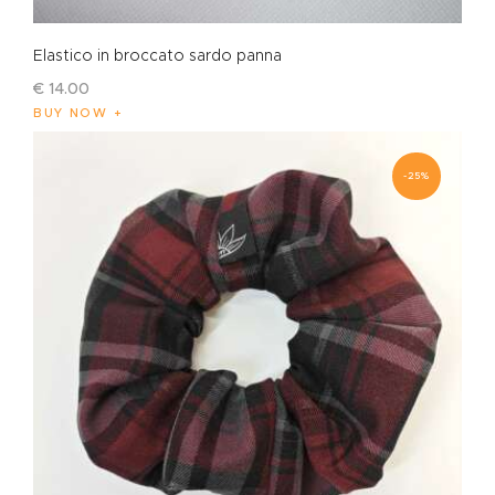
Elastico in broccato sardo panna
€
14
.
00
BUY NOW
-25%