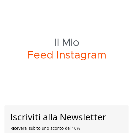
Il Mio
F
e
d
I
n
s
t
a
g
r
a
m
Iscriviti alla Newsletter
Riceverai subito uno sconto del 10%