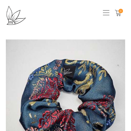
0
HOME
CHI SONO
SHOP
LOCAL STORES
CONTATTI