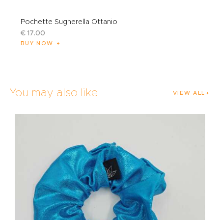
Pochette Sugherella Ottanio
€
17
.
00
BUY NOW
You may also like
VIEW ALL