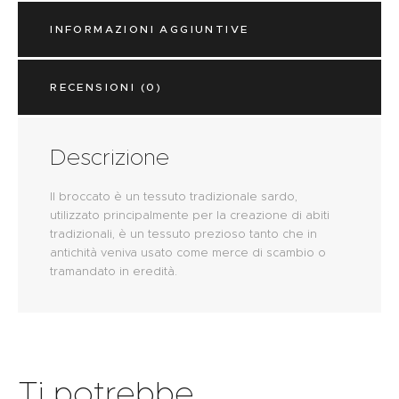
INFORMAZIONI AGGIUNTIVE
RECENSIONI (0)
Descrizione
Il broccato è un tessuto tradizionale sardo,
utilizzato principalmente per la creazione di abiti
tradizionali, è un tessuto prezioso tanto che in
antichità veniva usato come merce di scambio o
tramandato in eredità.
Ti potrebbe