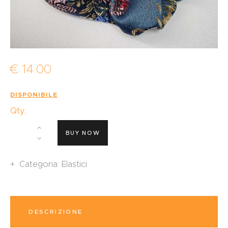
€
14
.
00
DISPONIBILE
Qty.:
BUY NOW
Categoria:
Elastici
DESCRIZIONE