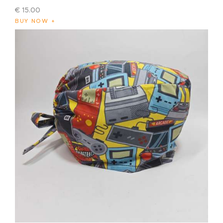
€
15
.
00
BUY NOW