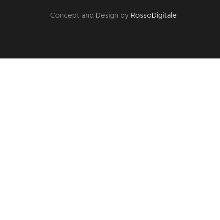
Concept and Design by
RossoDigitale