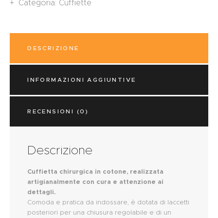
Categoria:
Cuffiette
DESCRIZIONE
INFORMAZIONI AGGIUNTIVE
RECENSIONI (0)
Descrizione
Cuffietta chirurgica in cotone, realizzata
artigianalmente con cura e attenzione ai
dettagli.
Comoda e pratica da indossare, è dotata di laccetti
posteriori per una chiusura regolabile e di un