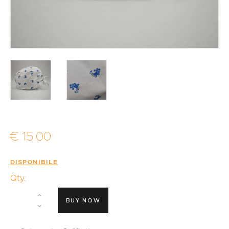
€
15
.
00
DISPONIBILE
Qty.:
BUY NOW