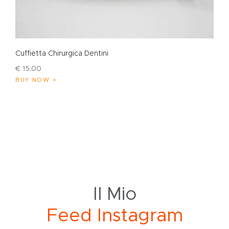
Cuffietta Chirurgica Dentini
€
15
.
00
BUY NOW
Il Mio
F
e
e
d
I
n
s
t
a
g
r
a
m