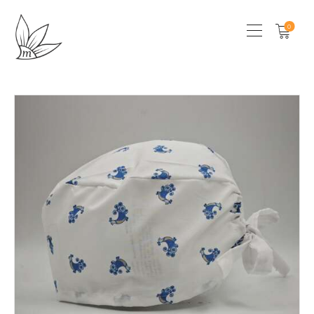
0
HOME
CHI SONO
SHOP
LOCAL STORES
CONTATTI