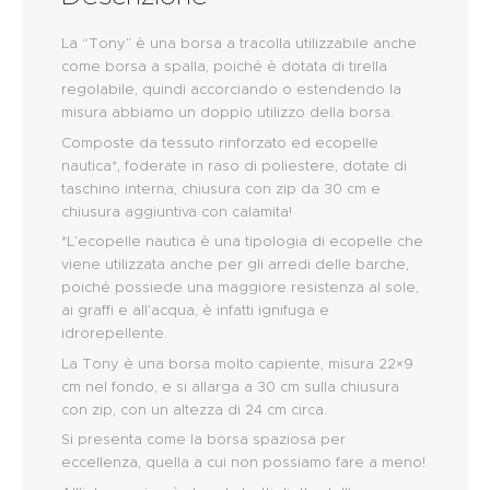
La “Tony” è una borsa a tracolla utilizzabile anche
come borsa a spalla, poiché è dotata di tirella
regolabile, quindi accorciando o estendendo la
misura abbiamo un doppio utilizzo della borsa.
Composte da tessuto rinforzato ed ecopelle
nautica*, foderate in raso di poliestere, dotate di
taschino interna, chiusura con zip da 30 cm e
chiusura aggiuntiva con calamita!
*L’ecopelle nautica è una tipologia di ecopelle che
viene utilizzata anche per gli arredi delle barche,
poiché possiede una maggiore resistenza al sole,
ai graffi e all’acqua, è infatti ignifuga e
idrorepellente.
La Tony è una borsa molto capiente, misura 22×9
cm nel fondo, e si allarga a 30 cm sulla chiusura
con zip, con un altezza di 24 cm circa.
Si presenta come la borsa spaziosa per
eccellenza, quella a cui non possiamo fare a meno!