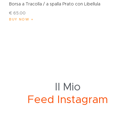
Borsa a Tracolla / a spalla Prato con Libellula
€
65
.
00
BUY NOW
Il Mio
F
e
e
d
I
n
s
t
a
g
r
a
m