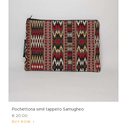
Pochettona simil tappeto Samugheo
€
20
.
00
BUY NOW