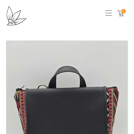
0
HOME
CHI SONO
SHOP
LOCAL STORES
CONTATTI