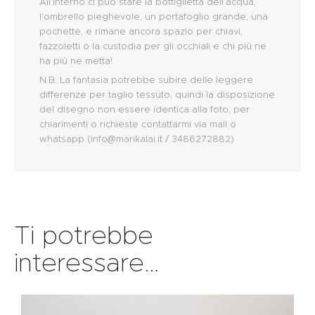
All’interno ci può stare la bottiglietta dell’acqua,
l’ombrello pieghevole, un portafoglio grande, una
pochette, e rimane ancora spazio per chiavi,
fazzoletti o la custodia per gli occhiali e chi più ne
ha più ne metta!
N.B. La fantasia potrebbe subire delle leggere
differenze per taglio tessuto, quindi la disposizione
del disegno non essere identica alla foto, per
chiarimenti o richieste contattarmi via mail o
whatsapp (info@marikalai.it / 3486272882)
Ti potrebbe
interessare…