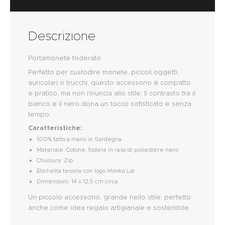
Descrizione
Portamonete foderato
Perfetto per custodire monete, piccoli oggetti,
auricolari o trucchi, questo accessorio è compatto
e pratico, ma non rinuncia allo stile. Il contrasto tra il
bianco e il nero dona un tocco sofisticato e senza
tempo.
Caratteristiche:
100% fatto a mano in Sardegna
Materiale: Cotone, fodera in raso di poliestere nero
Chiusura: Zip
Etichetta tessile con logo
Marika Lai
Dimensioni: 14 x 12,5 cm circa
Un piccolo accessorio, grande nello stile: perfetto
anche come idea regalo artigianale e sostenibile.