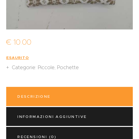
€
10
.
00
ESAURITO
Categorie:
Piccole
,
Pochette
DESCRIZIONE
INFORMAZIONI AGGIUNTIVE
RECENSIONI (0)