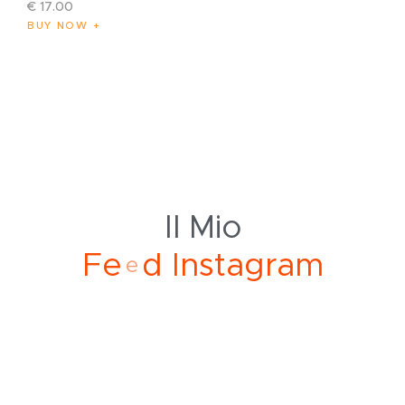
€
17
.
00
BUY NOW
Il Mio
F
e
e
d
I
n
s
t
a
g
r
a
m