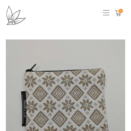
0
HOME
CHI SONO
SHOP
LOCAL STORES
CONTATTI