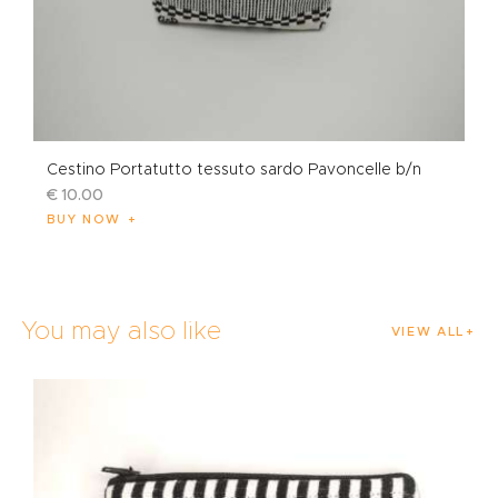
Cestino Portatutto tessuto sardo Pavoncelle b/n
€
10
.
00
BUY NOW
You may also like
VIEW ALL