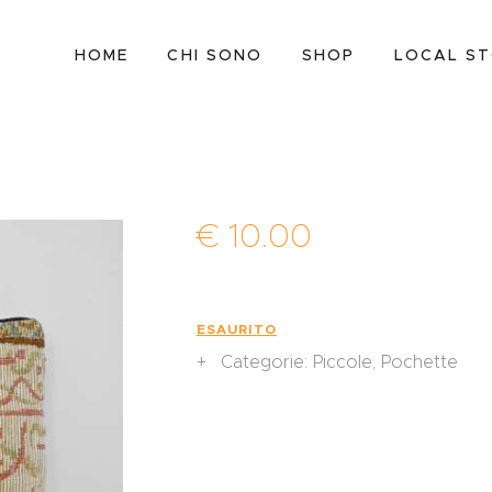
HOME
HOME
CHI SONO
SHOP
LOCAL S
CHI SONO
SHOP
LOCAL STORES
CONTATTI
€
10
.
00
ESAURITO
Categorie:
Piccole
,
Pochette