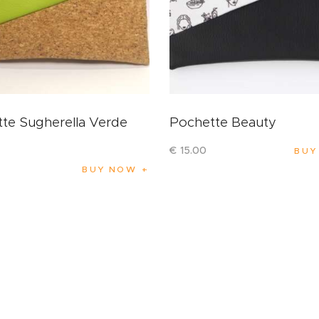
te Sugherella Verde
Pochette Beauty
€
15
.
00
BUY
BUY NOW