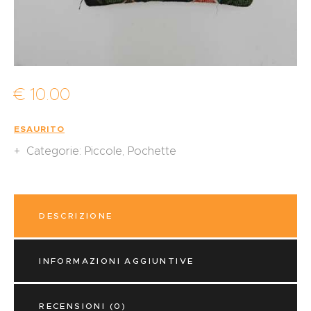
€
10
.
00
ESAURITO
Categorie:
Piccole
,
Pochette
DESCRIZIONE
INFORMAZIONI AGGIUNTIVE
RECENSIONI (0)