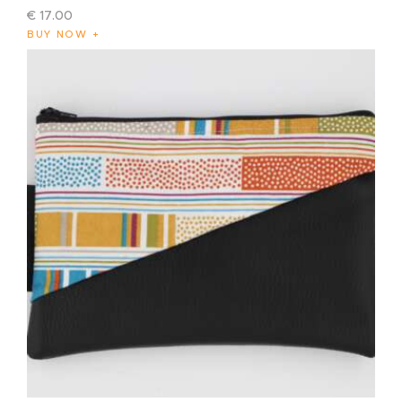
€
17
.
00
BUY NOW