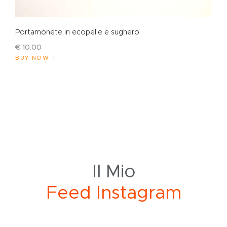
Portamonete in ecopelle e sughero
€
10
.
00
BUY NOW
Il Mio
e
e
d
I
n
s
t
a
g
r
a
m