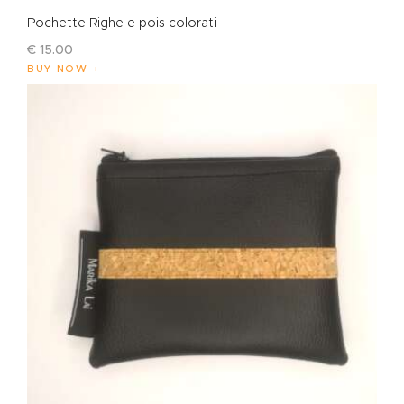
Pochette Righe e pois colorati
€
15
.
00
BUY NOW