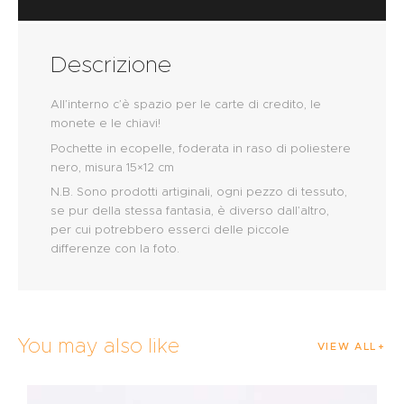
Descrizione
All’interno c’è spazio per le carte di credito, le
monete e le chiavi!
Pochette in ecopelle, foderata in raso di poliestere
nero, misura 15×12 cm
N.B. Sono prodotti artiginali, ogni pezzo di tessuto,
se pur della stessa fantasia, è diverso dall’altro,
per cui potrebbero esserci delle piccole
differenze con la foto.
You may also like
VIEW ALL