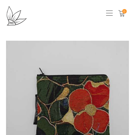
0
HOME
CHI SONO
SHOP
LOCAL STORES
CONTATTI