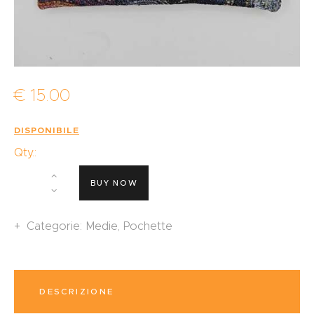
€
15
.
00
DISPONIBILE
Qty.:
BUY NOW
Categorie:
Medie
,
Pochette
DESCRIZIONE