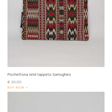
Pochettona simil tappeto Samugheo
€
20
.
00
BUY NOW