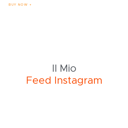
BUY NOW
Il Mio
F
e
e
d
I
n
s
t
a
g
r
a
m