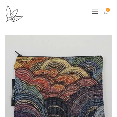
0
HOME
CHI SONO
SHOP
LOCAL STORES
CONTATTI