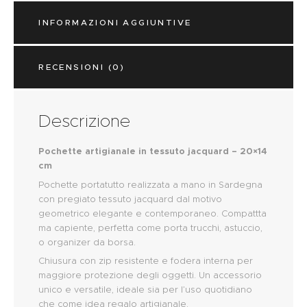
INFORMAZIONI AGGIUNTIVE
RECENSIONI (0)
Descrizione
Pochette artigianale in tessuto jacquard – 20×14
cm
Pochette portatutto realizzata a mano in Sardegna
con pregiato tessuto jacquard dal motivo
geometrico elegante e contemporaneo. Compattta
ma capiente, perfetta come porta trucchi, astuccio,
o organizer da borsa.
Chiusura con zip resistente e fodera interna per
maggiore protezione degli oggetti. Un accessorio
unico e versatile, ideale sia per l’uso quotidiano
che come idea regalo artigianale.