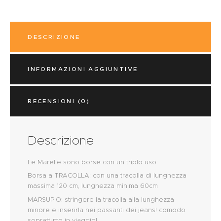
DESCRIZIONE
INFORMAZIONI AGGIUNTIVE
RECENSIONI (0)
Descrizione
Le Marelle sono borse con un triplo uso:
Borsa a TRACOLLA: con una tracolla di lunghezza
massima 120 cm, lunghezza minima 60cm
MARSUPIO: stringere la tracolla alla lunghezza
minore e inserirla nei passanti dei jeans! comodo
soprattutto in viaggio!