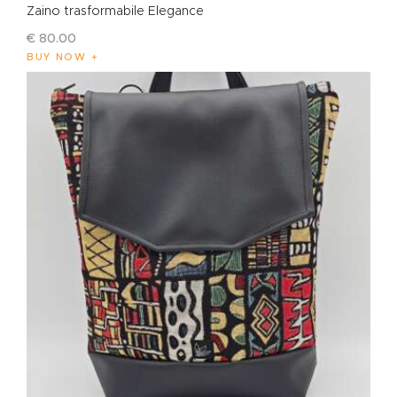
Zaino trasformabile Elegance
€
80
.
00
BUY NOW