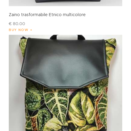
Zaino trasformabile Etnico multicolore
€
80
.
00
BUY NOW