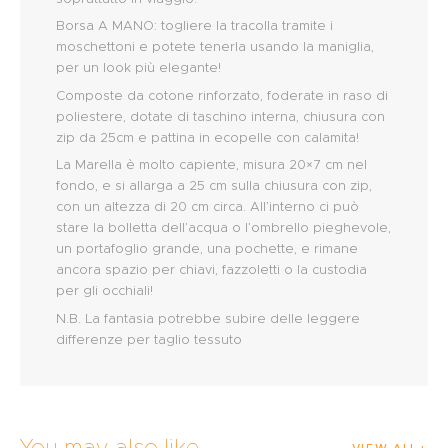
Borsa A MANO: togliere la tracolla tramite i
moschettoni e potete tenerla usando la maniglia,
per un look più elegante!
Composte da cotone rinforzato, foderate in raso di
poliestere, dotate di taschino interna, chiusura con
zip da 25cm e pattina in ecopelle con calamita!
La Marella è molto capiente, misura 20×7 cm nel
fondo, e si allarga a 25 cm sulla chiusura con zip,
con un altezza di 20 cm circa. All’interno ci può
stare la bolletta dell’acqua o l’ombrello pieghevole,
un portafoglio grande, una pochette, e rimane
ancora spazio per chiavi, fazzoletti o la custodia
per gli occhiali!
N.B. La fantasia potrebbe subire delle leggere
differenze per taglio tessuto
You may also like
VIEW ALL