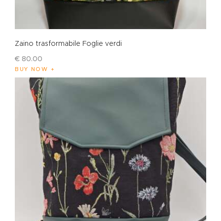
Zaino trasformabile Foglie verdi
€
80
.
00
BUY NOW