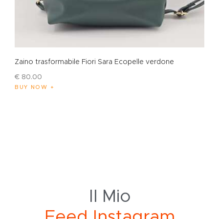
Zaino trasformabile Fiori Sara Ecopelle verdone
€
80
.
00
BUY NOW
Il Mio
e
d
I
n
s
t
a
g
r
a
m
F