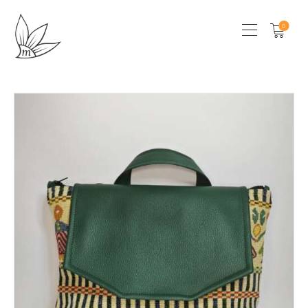
0
HOME
CHI SONO
SHOP
LOCAL STORES
CONTATTI