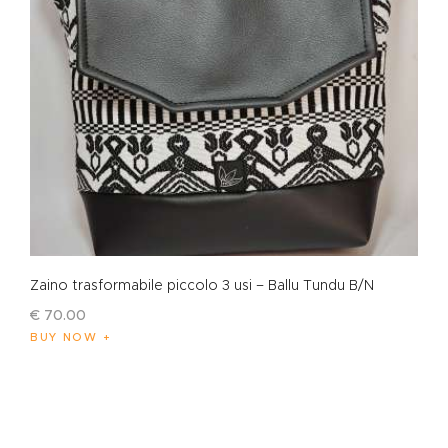
Zaino trasformabile piccolo 3 usi – Ballu Tundu B/N
€
70
.
00
BUY NOW