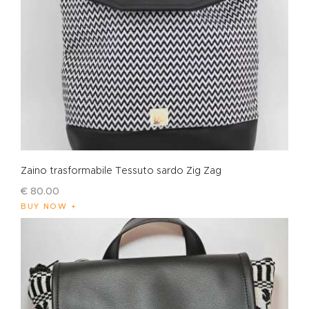
Zaino trasformabile Tessuto sardo Zig Zag
€
80
.
00
BUY NOW