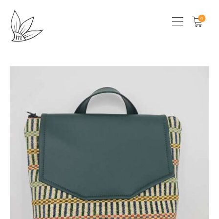
0
HOME
CHI SONO
SHOP
LOCAL STORES
CONTATTI