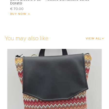
Dorato
€
70
.
00
BUY NOW
You may also like
VIEW ALL