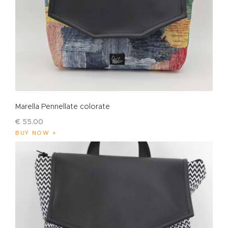
Marella Pennellate colorate
€
55
.
00
BUY NOW