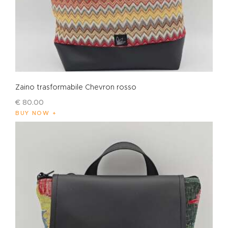
Zaino trasformabile Chevron rosso
€
80
.
00
BUY NOW