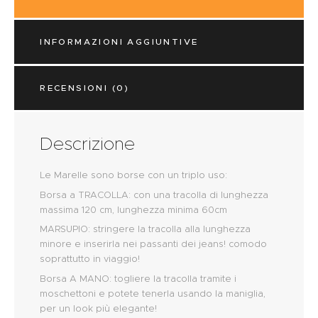
INFORMAZIONI AGGIUNTIVE
RECENSIONI (0)
Descrizione
Le Marelle sono borse con un triplo uso:
Borsa a TRACOLLA: con una tracolla di lunghezza
massima 120 cm, lunghezza minima 60cm
MARSUPIO: stringere la tracolla alla lunghezza
minore e inserirla nei passanti dei jeans! comodo
soprattutto in viaggio!
Borsa A MANO: togliere la tracolla tramite i
moschettoni e potete tenerla usando la maniglia,
per un look più elegante!