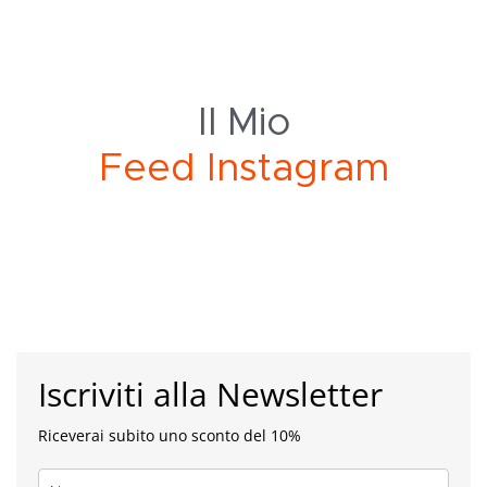
Il Mio
d
I
n
s
t
a
g
r
a
m
F
e
Iscriviti alla Newsletter
Riceverai subito uno sconto del 10%