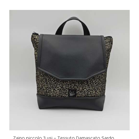
Zaino piccolo 3 usi – Tessuto Damascato Sardo