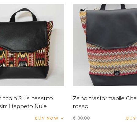
piccolo 3 usi tessuto
Zaino trasformabile Ch
simil tappeto Nule
rosso
€
80
.
00
BUY NOW
BUY