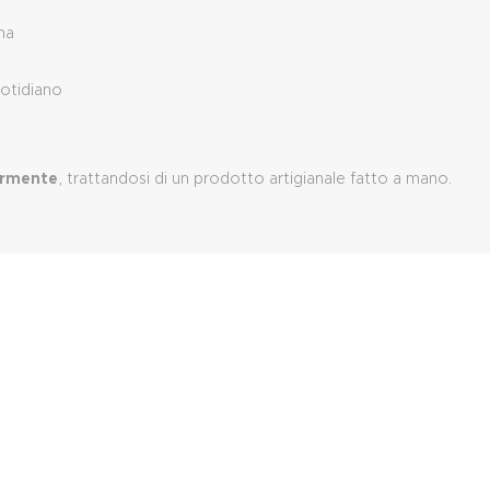
na
uotidiano
ermente
, trattandosi di un prodotto artigianale fatto a mano.