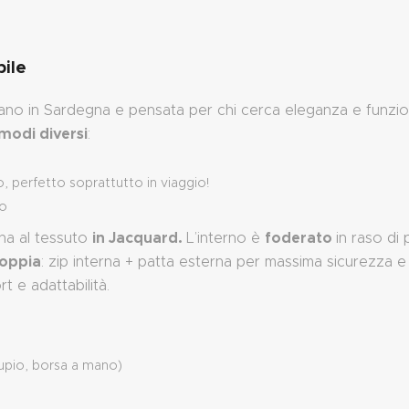
bile
ano in Sardegna e pensata per chi cerca eleganza e funziona
modi diversi
:
o, perfetto soprattutto in viaggio!
to
in Jacquard.
foderato
ina al tessuto
L’interno è
in raso di
oppia
: zip interna + patta esterna per massima sicurezza e p
t e adattabilità.
supio, borsa a mano)