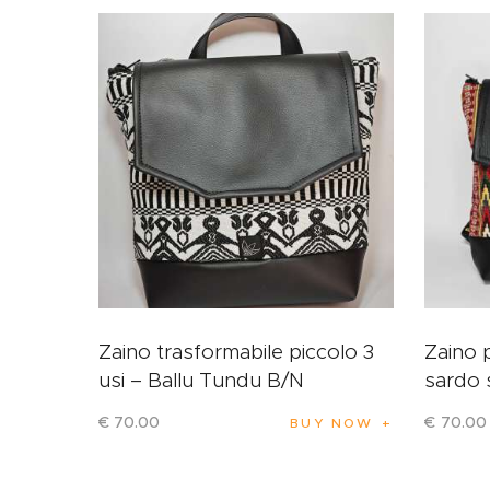
Zaino trasformabile piccolo 3
Zaino 
usi – Ballu Tundu B/N
sardo 
€
70
.
00
€
70
.
00
BUY NOW