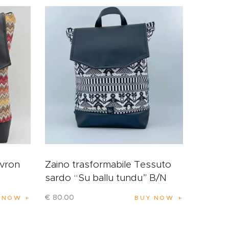
evron
Zaino trasformabile Tessuto
sardo “Su ballu tundu” B/N
€
80
.
00
 NOW
BUY NOW