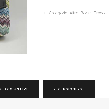
Categorie:
Altro
,
Borse
,
Tracolla
NI AGGIUNTIVE
RECENSIONI (0)