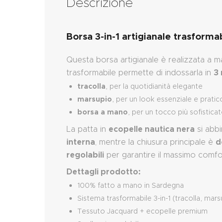
Descrizione
Borsa 3-in-1 artigianale trasforma
Questa borsa artigianale è realizzata a m
3 
trasformabile permette di indossarla in
tracolla
, per la quotidianità elegante
marsupio
, per un look essenziale e pratic
borsa a mano
, per un tocco più sofistica
ecopelle nautica nera
La patta in
si abb
interna
d
, mentre la chiusura principale è
regolabili
per garantire il massimo comfor
Dettagli prodotto:
100% fatto a mano in Sardegna
Sistema trasformabile 3-in-1 (tracolla, mar
Tessuto Jacquard + ecopelle premium