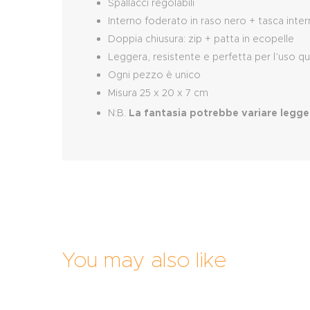
Spallacci regolabili
Interno foderato in raso nero + tasca inter
Doppia chiusura: zip + patta in ecopelle
Leggera, resistente e perfetta per l’uso q
Ogni pezzo è unico
Misura 25 x 20 x 7 cm
N:B.
La fantasia potrebbe variare legg
You may also like