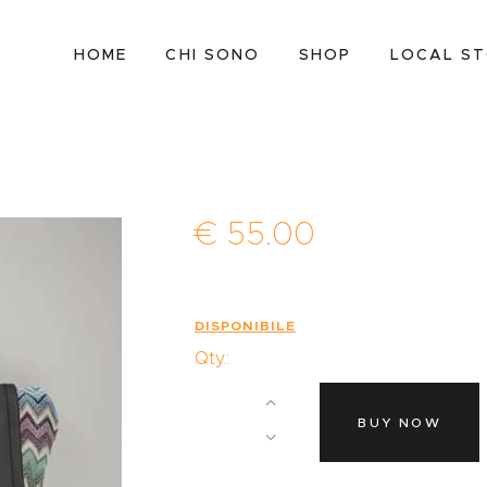
HOME
HOME
CHI SONO
SHOP
LOCAL S
CHI SONO
SHOP
LOCAL STORES
CONTATTI
€
55
.
00
DISPONIBILE
Qty.:
BUY NOW