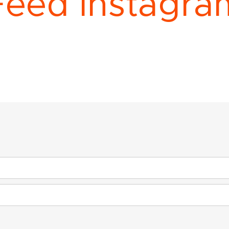
e
e
d
I
n
s
t
a
g
r
a
F