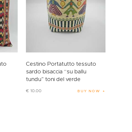
uto
Cestino Portatutto tessuto
sardo bisaccia “su ballu
tundu” toni del verde
€
10
.
00
BUY NOW