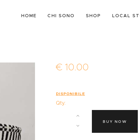
HOME
HOME
CHI SONO
SHOP
LOCAL S
CHI SONO
SHOP
LOCAL STORES
CONTATTI
€
10
.
00
DISPONIBILE
Qty.:
BUY NOW