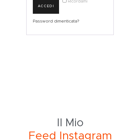
Ricordami
ACCEDI
Password dimenticata?
Il Mio
F
e
e
d
I
n
s
t
a
g
r
a
m